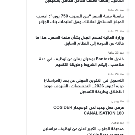
النتائج.. إضافة الملف الكامل الخاص بالناجحين
منذ 21 ساعة
حاسبة منحة السفر “حق الصرف 750 يورو”: احسب
المبلغ المستحق لعائلتك وفق تعليمات بنك الجزائر
منذ 21 ساعة
وزارة المالية تحسم الجدل بشأن منحة السفر.. هذا ما
قالته عن العودة إلى النظام السابق
منذ 23 ساعة
فندق Fantazia بوهران يعلن عن توظيف في عدة
مناصب.. إليكم الشروط وطريقة التقديم
منذ 24 ساعة
التسجيل في التكوين المهني عن بعد (المراسلة)
دورة أكتوبر 2026.. التخصصات، الشروط، موعد
الانطلاق وطريقة التسجيل
منذ يومين
عرض عمل جديد لدى كوسيدار COSIDER
CANALISATION 180
منذ يومين
صحيفة الجنوب الكبير تعلن عن توظيف مراسلين
صحفيين بعدة ولايات