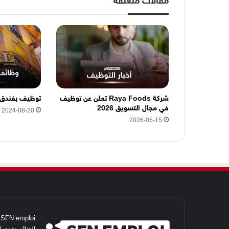
مقالات متعلقة
ك
ت
ر
و
ن
ي
ه
ن
ا
شركة Raya Foods تعلن عن توظيف
توظيف بفندق D HÔTELS
في مجال التسويق 2026
2024-08-20
2026-05-15
i
الجزائر. يقدم