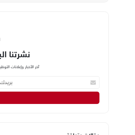
ا
نشرتنا الب
آخر الأخبار وإعلانات الت
ب
ر
ي
د
ك
ا
ل
إ
ل