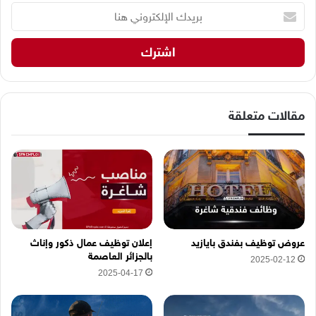
ب
ر
ي
د
ك
ا
ل
إ
مقالات متعلقة
ل
ك
ت
ر
و
ن
ي
ه
عروض توظيف بفندق بايازيد
إعلان توظيف عمال ذكور وإناث
ن
بالجزائر العاصمة
2025-02-12
ا
2025-04-17