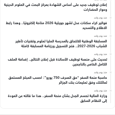
إعلان توظيف جديد على أساس الشهادة بمركز البحث في العلوم الدينية
وحوار الحضارات
منذ يوم واحد
فواتير كراء سكنات عدل لشهر جويلية 2026 متاحة إلكترونيًا.. وهذا رابط
الاطلاع والتسديد
منذ يوم واحد
المسابقة الوطنية للالتحاق بالمدرسة العليا لعلوم وتقنيات تأطير
الشباب 2026-2027.. فتح التسجيل ورزنامة المسابقة كاملة
منذ يوم واحد
تحديث على منصة توظيف الأساتذة قبل إعلان النتائج.. إضافة الملف
الكامل الخاص بالناجحين
منذ يوم واحد
حاسبة منحة السفر “حق الصرف 750 يورو”: احسب المبلغ المستحق
لعائلتك وفق تعليمات بنك الجزائر
منذ يوم واحد
وزارة المالية تحسم الجدل بشأن منحة السفر.. هذا ما قالته عن العودة
إلى النظام السابق