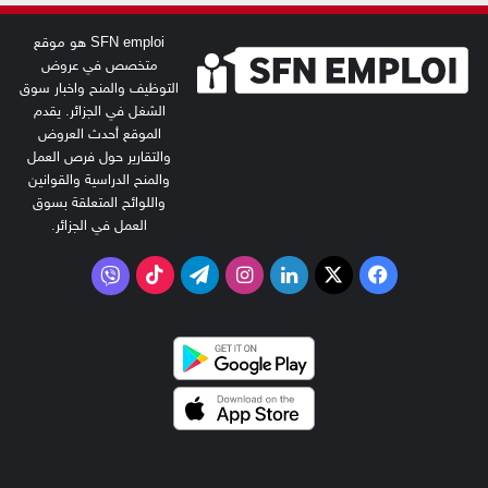
SFN emploi هو موقع
متخصص في عروض
التوظيف والمنح واخبار سوق
الشغل في الجزائر. يقدم
الموقع أحدث العروض
والتقارير حول فرص العمل
والمنح الدراسية والقوانين
واللوائح المتعلقة بسوق
العمل في الجزائر.
‫X
فيسبوك
لينكدإن
انستقرام
تيلقرام
‫TikTok
فايبر