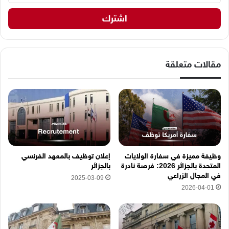
ي
د
ك
ا
ل
إ
مقالات متعلقة
ل
ك
ت
ر
و
ن
ي
ه
وظيفة مميزة في سفارة الولايات
إعلان توظيف بالمعهد الفرنسي
ن
المتحدة بالجزائر 2026: فرصة نادرة
بالجزائر
ا
في المجال الزراعي
2025-03-09
2026-04-01