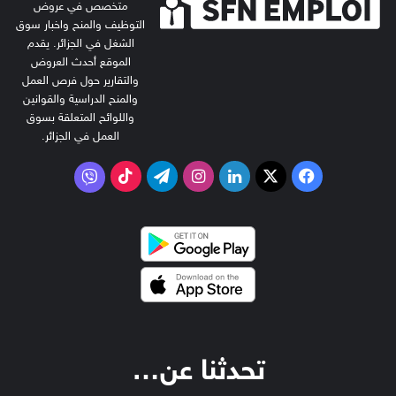
متخصص في عروض
التوظيف والمنح واخبار سوق
الشغل في الجزائر. يقدم
الموقع أحدث العروض
والتقارير حول فرص العمل
والمنح الدراسية والقوانين
واللوائح المتعلقة بسوق
العمل في الجزائر.
‫X
فيسبوك
لينكدإن
انستقرام
تيلقرام
‫TikTok
فايبر
تحدثنا عن…