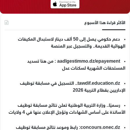
الأكثر قراءة هذا الأسبوع
دعم حكومي يصل إلى 50 ألف دينار لاستبدال المكيفات
الهوائية القديمة.. والتسجيل عبر المنصة
aadlgestimmo.dz/epayement : من هنا تسديد
المستحقات الشهرية لسكنات عدل
tawdif.education.dz.. التسجيل في مسابقة توظيف
الإداريين بقطاع التربية 2026
رسميًا.. وزارة التربية الوطنية تعلن نتائج مسابقة توظيف
الأساتذة على أساس الشهادات وتؤجل الإعلان عنها في 4 ولايات
concours.onec.dz: رابط وموعد نتائج مسابقة توظيف