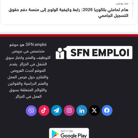
منذ يومين
هام لحاملي بكالوريا 2026: رابط وكيفية الولوج إلى منصة دفع حقوق
التسجيل الجامعي
SFN emploi هو موقع
متخصص في عروض
التوظيف والمنح واخبار سوق
الشغل في الجزائر. يقدم
الموقع أحدث العروض
والتقارير حول فرص العمل
والمنح الدراسية والقوانين
واللوائح المتعلقة بسوق
العمل في الجزائر.
‫X
فيسبوك
لينكدإن
انستقرام
تيلقرام
‫TikTok
فايبر