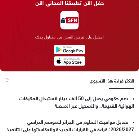
حمّل الآن تطبيقنا المجاني الآن
ب
ك
ت
ق
k
ب
و
د
ق
ر
T
ر
ك
إ
ر
ا
o
احصل على فرص العمل في متناول يدك
ن
ا
م
k
م
الأكثر قراءة هذا الأسبوع
دعم حكومي يصل إلى 50 ألف دينار لاستبدال المكيفات
الهوائية القديمة.. والتسجيل عبر المنصة
تعديل مواقيت التعليم في الجزائر للموسم الدراسي
2026/2027: قراءة في القرارات الجديدة وانعكاساتها على التلاميذ