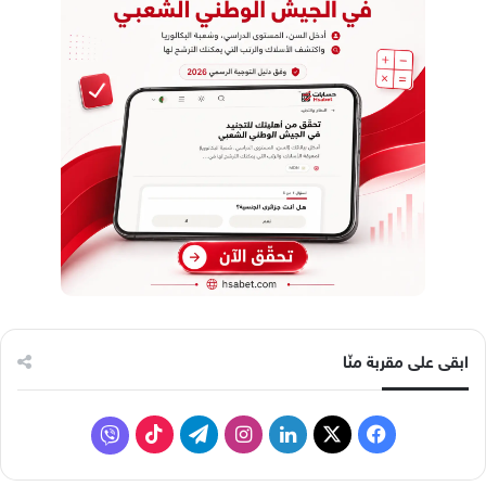
ابقى على مقربة منّا
ف
ل
ا
ت
ف
ي
X
ي
ن
ي
T
ا