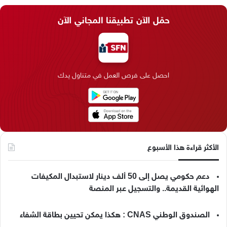
س
ن
س
ل
i
ي
حمّل الآن تطبيقنا المجاني الآن
ب
ك
ت
ق
k
ب
و
د
ق
ر
T
ر
ك
إ
ر
ا
o
احصل على فرص العمل في متناول يدك
ن
ا
م
k
م
الأكثر قراءة هذا الأسبوع
دعم حكومي يصل إلى 50 ألف دينار لاستبدال المكيفات
الهوائية القديمة.. والتسجيل عبر المنصة
الصندوق الوطني CNAS : هكذا يمكن تحيين بطاقة الشفاء