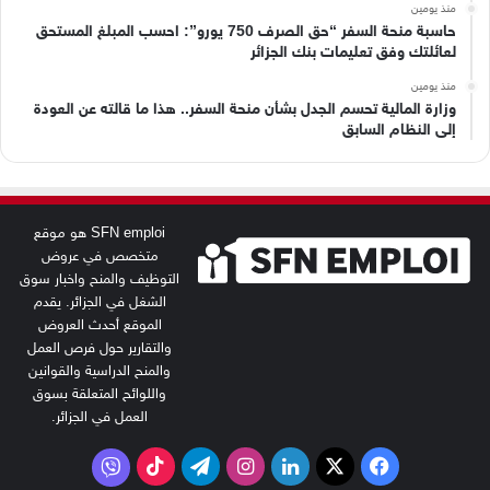
منذ يومين
حاسبة منحة السفر “حق الصرف 750 يورو”: احسب المبلغ المستحق
لعائلتك وفق تعليمات بنك الجزائر
منذ يومين
وزارة المالية تحسم الجدل بشأن منحة السفر.. هذا ما قالته عن العودة
إلى النظام السابق
SFN emploi هو موقع
متخصص في عروض
التوظيف والمنح واخبار سوق
الشغل في الجزائر. يقدم
الموقع أحدث العروض
والتقارير حول فرص العمل
والمنح الدراسية والقوانين
واللوائح المتعلقة بسوق
العمل في الجزائر.
‫X
فيسبوك
لينكدإن
انستقرام
تيلقرام
‫TikTok
فايبر