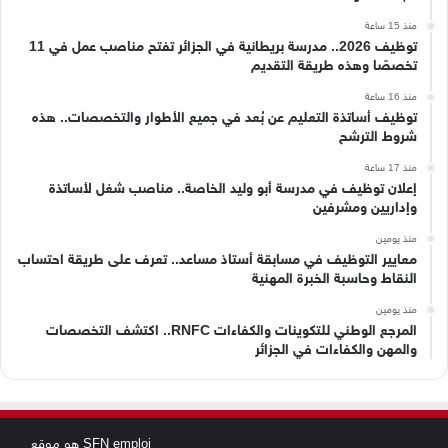
منذ 15 ساعة
توظيف 2026.. مدرسة بريطانية في الجزائر تفتح مناصب عمل في 11
تخصصًا وهذه طريقة التقديم
منذ 16 ساعة
توظيف أساتذة التعليم عن بُعد في جميع الأطوار والتخصصات.. هذه
شروط الترشح
منذ 17 ساعة
إعلان توظيف في مدرسة أبو وليد الخاصة.. مناصب شغل لأساتذة
وإداريين ومشرفين
منذ يومين
معايير التوظيف في مسابقة أستاذ مساعد.. تعرف على طريقة احتساب
النقاط وحاسبة الخبرة المهنية
منذ يومين
المرجع الوطني للتكوينات والكفاءات RNFC.. اكتشف التخصصات
والمهن والكفاءات في الجزائر
SFN emploi هو موقع