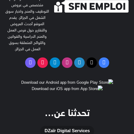
متخصص في عروض
التوظيف والمنح واخبار سوق
الشغل في الجزائر. يقدم
الموقع أحدث العروض
والتقارير حول فرص العمل
والمنح الدراسية والقوانين
واللوائح المتعلقة بسوق
العمل في الجزائر.
‫X
فيسبوك
لينكدإن
انستقرام
تيلقرام
‫TikTok
فايبر
تحدثنا عن…
DZaïr Digital Services