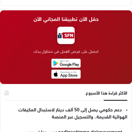
ي
X
ي
ن
ي
T
ا
س
ن
س
ل
i
ي
حمّل الآن تطبيقنا المجاني الآن
ب
ك
ت
ق
k
ب
و
د
ق
ر
T
ر
ك
إ
ر
ا
o
احصل على فرص العمل في متناول يدك
ن
ا
م
k
م
الأكثر قراءة هذا الأسبوع
دعم حكومي يصل إلى 50 ألف دينار لاستبدال المكيفات
الهوائية القديمة.. والتسجيل عبر المنصة