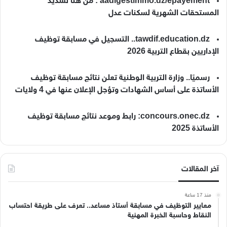
aadlgestimmo.dz/epayement : من هنا تسديد
المستحقات الشهرية لسكنات عدل
tawdif.education.dz.. التسجيل في مسابقة توظيف
الإداريين بقطاع التربية 2026
رسميًا.. وزارة التربية الوطنية تعلن نتائج مسابقة توظيف
الأساتذة على أساس الشهادات وتؤجل الإعلان عنها في 4 ولايات
concours.onec.dz: رابط وموعد نتائج مسابقة توظيف
الأساتذة 2025
آخر المقالات
منذ 17 ساعة
معايير التوظيف في مسابقة أستاذ مساعد.. تعرف على طريقة احتساب
النقاط وحاسبة الخبرة المهنية