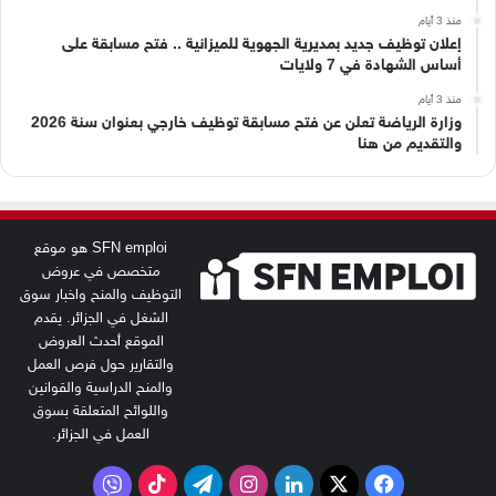
منذ 3 أيام
إعلان توظيف جديد بمديرية الجهوية للميزانية .. فتح مسابقة على
أساس الشهادة في 7 ولايات
منذ 3 أيام
وزارة الرياضة تعلن عن فتح مسابقة توظيف خارجي بعنوان سنة 2026
والتقديم من هنا
SFN emploi هو موقع
متخصص في عروض
التوظيف والمنح واخبار سوق
الشغل في الجزائر. يقدم
الموقع أحدث العروض
والتقارير حول فرص العمل
والمنح الدراسية والقوانين
واللوائح المتعلقة بسوق
العمل في الجزائر.
‫X
فيسبوك
لينكدإن
انستقرام
تيلقرام
‫TikTok
فايبر