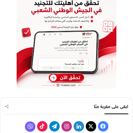
ابقى على مقربة منّا
ف
ل
ا
ت
ف