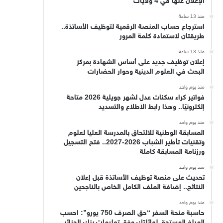
الإعلان عنها في 4 ولايات
منذ 13 ساعة
استرجاع حساب المنصة الرقمية لتوظيف الأساتذة..
طريقتان لاستعادة كلمة المرور
منذ 13 ساعة
إعلان توظيف جديد على أساس الشهادة بمركز
البحث في العلوم الدينية وحوار الحضارات
منذ يوم واحد
فواتير كراء سكنات عدل لشهر جويلية 2026 متاحة
إلكترونيًا.. وهذا رابط الاطلاع والتسديد
منذ يوم واحد
المسابقة الوطنية للالتحاق بالمدرسة العليا لعلوم
وتقنيات تأطير الشباب 2026-2027.. فتح التسجيل
ورزنامة المسابقة كاملة
منذ يوم واحد
تحديث على منصة توظيف الأساتذة قبل إعلان
النتائج.. إضافة الملف الكامل الخاص بالناجحين
منذ يوم واحد
حاسبة منحة السفر “حق الصرف 750 يورو”: احسب
المبلغ المستحق لعائلتك وفق تعليمات بنك الجزائر