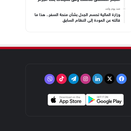
منذ يوم واحد
وزارة المالية تحسم الجدل بشأن منحة السفر.. هذا ما
قالته عن العودة إلى النظام السابق
‫X
فيسبوك
لينكدإن
انستقرام
تيلقرام
‫TikTok
فايبر