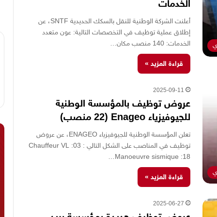
الخدمات
أعلنت الشركة الوطنية للنقل بالسكك الحديدية SNTF، عن
إطلاق عملية توظيف في التخصصات التالية: عون متعدد
الخدمات: 140 منصب مكان…
ي
قراءة المزيد »
2025-09-11
عروض توظيف بالمؤسسة الوطنية
للجيوفيزياء Enageo (22 منصب)
تعلن المؤسسة الوطنية للجيوفيزياء ENAGEO، عن عروض
توظيف في المناصب على الشكل التالي : Chauffeur VL :03
Manoeuvre sismique :18…
ي
قراءة المزيد »
2025-06-27
عروض توظيف جديدة بمؤسسة بريد