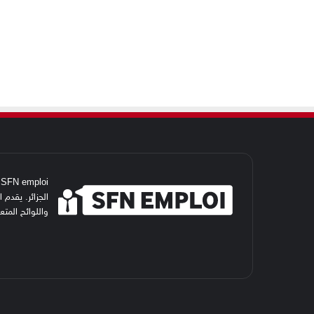
i
الجزائر. يقدم
واللوائح المت