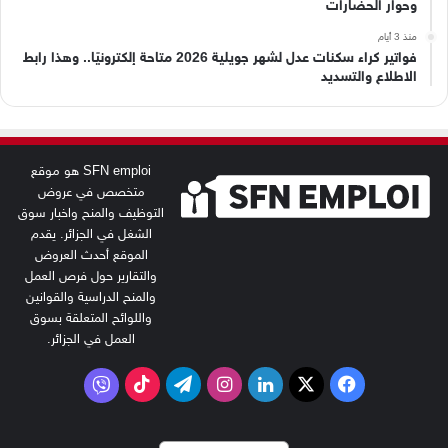
وحوار الحضارات
منذ 3 أيام
فواتير كراء سكنات عدل لشهر جويلية 2026 متاحة إلكترونيًا.. وهذا رابط
الاطلاع والتسديد
SFN emploi هو موقع
متخصص في عروض
التوظيف والمنح واخبار سوق
الشغل في الجزائر. يقدم
الموقع أحدث العروض
والتقارير حول فرص العمل
والمنح الدراسية والقوانين
واللوائح المتعلقة بسوق
العمل في الجزائر.
‫X
فيسبوك
لينكدإن
انستقرام
تيلقرام
‫TikTok
فايبر