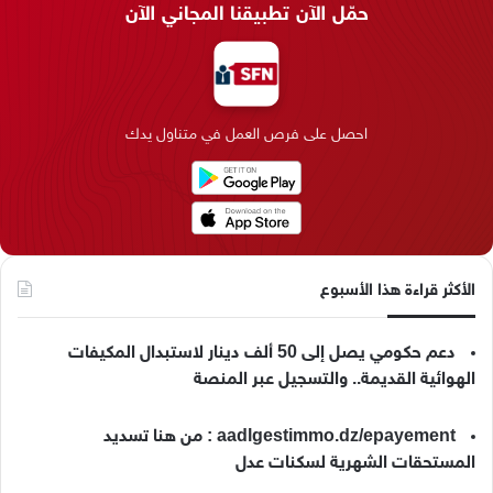
حمّل الآن تطبيقنا المجاني الآن
ب
ك
ت
ق
k
ب
و
د
ق
ر
T
ر
ك
إ
ر
ا
o
احصل على فرص العمل في متناول يدك
ن
ا
م
k
م
الأكثر قراءة هذا الأسبوع
دعم حكومي يصل إلى 50 ألف دينار لاستبدال المكيفات
الهوائية القديمة.. والتسجيل عبر المنصة
aadlgestimmo.dz/epayement : من هنا تسديد
المستحقات الشهرية لسكنات عدل