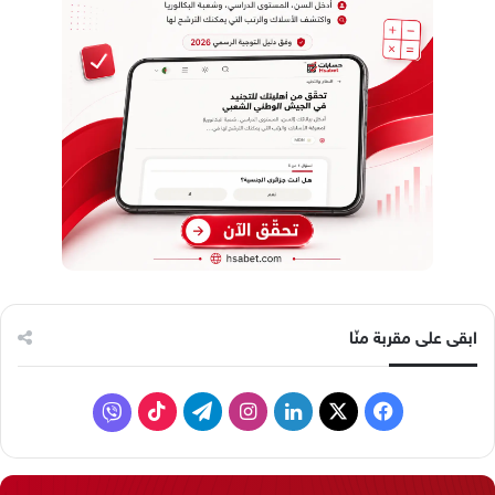
ابقى على مقربة منّا
ف
ل
ا
ت
ف
ي
X
ي
ن
ي
T
ا
س
ن
س
ل
i
ي