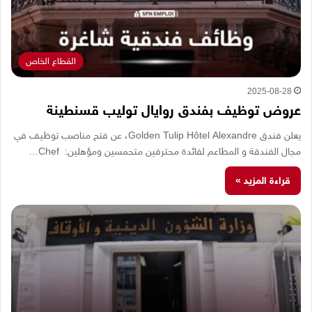
القطاع الخاص
2025-08-28
عروض توظيف بفندق روايال توليب قسنطينة
يعلن فندق Golden Tulip Hôtel Alexandre، عن فتح مناصب توظيف في
مجال الفندقة و المطاعم لفائدة محترفين متحمسين ومؤهلين: Chef…
قراءة المزيد »