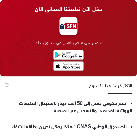
س
ن
س
ل
i
ي
حمّل الآن تطبيقنا المجاني الآن
ب
ك
ت
ق
k
ب
و
د
ق
ر
T
ر
ك
إ
ر
ا
o
احصل على فرص العمل في متناول يدك
ن
ا
م
k
م
الأكثر قراءة هذا الأسبوع
دعم حكومي يصل إلى 50 ألف دينار لاستبدال المكيفات
الهوائية القديمة.. والتسجيل عبر المنصة
الصندوق الوطني CNAS : هكذا يمكن تحيين بطاقة الشفاء