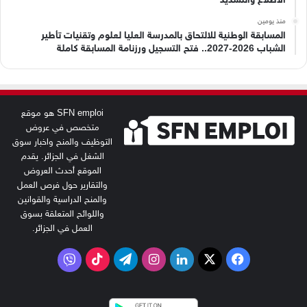
منذ يومين
المسابقة الوطنية للالتحاق بالمدرسة العليا لعلوم وتقنيات تأطير
الشباب 2026-2027.. فتح التسجيل ورزنامة المسابقة كاملة
SFN emploi هو موقع
متخصص في عروض
التوظيف والمنح واخبار سوق
الشغل في الجزائر. يقدم
الموقع أحدث العروض
والتقارير حول فرص العمل
والمنح الدراسية والقوانين
واللوائح المتعلقة بسوق
العمل في الجزائر.
‫X
فيسبوك
لينكدإن
انستقرام
تيلقرام
‫TikTok
فايبر