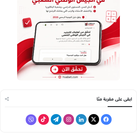
ابقى على مقربة منّا
ف
ل
ا
ت
ف
ي
X
ي
ن
ي
T
ا