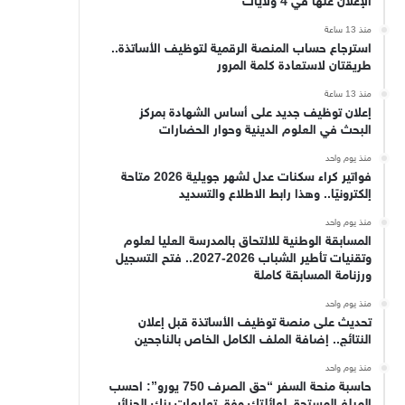
الإعلان عنها في 4 ولايات
منذ 13 ساعة
استرجاع حساب المنصة الرقمية لتوظيف الأساتذة..
طريقتان لاستعادة كلمة المرور
منذ 13 ساعة
إعلان توظيف جديد على أساس الشهادة بمركز
البحث في العلوم الدينية وحوار الحضارات
منذ يوم واحد
فواتير كراء سكنات عدل لشهر جويلية 2026 متاحة
إلكترونيًا.. وهذا رابط الاطلاع والتسديد
منذ يوم واحد
المسابقة الوطنية للالتحاق بالمدرسة العليا لعلوم
وتقنيات تأطير الشباب 2026-2027.. فتح التسجيل
ورزنامة المسابقة كاملة
منذ يوم واحد
تحديث على منصة توظيف الأساتذة قبل إعلان
النتائج.. إضافة الملف الكامل الخاص بالناجحين
منذ يوم واحد
حاسبة منحة السفر “حق الصرف 750 يورو”: احسب
المبلغ المستحق لعائلتك وفق تعليمات بنك الجزائر