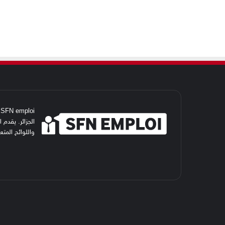
i
الجزائر. يقدم
واللوائح المت