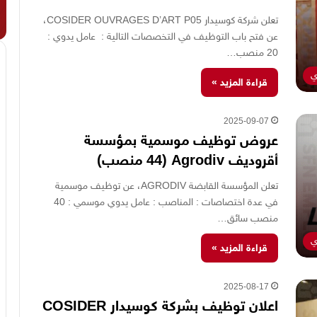
تعلن شركة كوسيدار COSIDER OUVRAGES D’ART P05،
عن فتح باب التوظيف في التخصصات التالية : عامل يدوي :
20 منصب…
ي
قراءة المزيد »
2025-09-07
عروض توظيف موسمية بمؤسسة
أقروديف Agrodiv (44 منصب)
تعلن المؤسسة القابضة AGRODIV، عن توظيف موسمية
في عدة اختصاصات : المناصب : عامل يدوي موسمي : 40
منصب سائق…
ي
قراءة المزيد »
2025-08-17
اعلان توظيف بشركة كوسيدار COSIDER