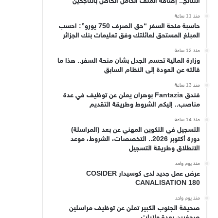
النتائج.. إضافة الملف الكامل الخاص بالناجحين
منذ 11 ساعة
حاسبة منحة السفر “حق الصرف 750 يورو”: احسب
المبلغ المستحق لعائلتك وفق تعليمات بنك الجزائر
منذ 12 ساعة
وزارة المالية تحسم الجدل بشأن منحة السفر.. هذا ما
قالته عن العودة إلى النظام السابق
منذ 13 ساعة
فندق Fantazia بوهران يعلن عن توظيف في عدة
مناصب.. إليكم الشروط وطريقة التقديم
منذ 14 ساعة
التسجيل في التكوين المهني عن بعد (المراسلة)
دورة أكتوبر 2026.. التخصصات، الشروط، موعد
الانطلاق وطريقة التسجيل
منذ يوم واحد
عرض عمل جديد لدى كوسيدار COSIDER
CANALISATION 180
منذ يوم واحد
صحيفة الجنوب الكبير تعلن عن توظيف مراسلين
صحفيين بعدة ولايات