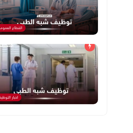
القطاع العموم
اخبار التوظي