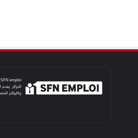
i
الجزائر. يقدم
واللوائح المت