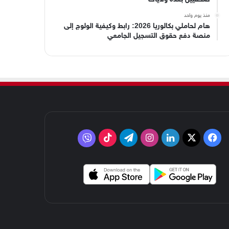
منذ يوم واحد
هام لحاملي بكالوريا 2026: رابط وكيفية الولوج إلى
منصة دفع حقوق التسجيل الجامعي
‫X
فيسبوك
لينكدإن
انستقرام
تيلقرام
‫TikTok
فايبر