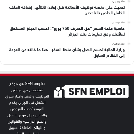
منذ يومين
تحديث على منصة توظيف الأساتذة قبل إعلان النتائج.. إضافة الملف
الكامل الخاص بالناجحين
منذ يومين
حاسبة منحة السفر “حق الصرف 750 يورو”: احسب المبلغ المستحق
لعائلتك وفق تعليمات بنك الجزائر
منذ يومين
وزارة المالية تحسم الجدل بشأن منحة السفر.. هذا ما قالته عن العودة
إلى النظام السابق
SFN emploi هو موقع
متخصص في عروض
التوظيف والمنح واخبار سوق
الشغل في الجزائر. يقدم
الموقع أحدث العروض
والتقارير حول فرص العمل
والمنح الدراسية والقوانين
واللوائح المتعلقة بسوق
العمل في الجزائر.