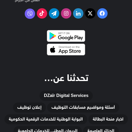
‫X
فيسبوك
لينكدإن
انستقرام
تيلقرام
‫TikTok
فايبر
تحدثنا عن…
DZaïr Digital Services
أسئلة ومواضيع مسابقات التوظيف
إعلان توظيف
اخبار منحة البطالة
البوابة الوطنية للخدمات الرقمية الحكومية
الجزائر العاصمة
الديوان الوطني للخدمات الجامعية