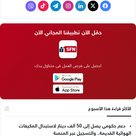
ف
ل
ا
ت
ف
ي
X
ي
ن
ي
T
ا
س
ن
س
ل
i
ي
حمّل الآن تطبيقنا المجاني الآن
ب
ك
ت
ق
k
ب
و
د
ق
ر
T
ر
ك
إ
ر
ا
o
احصل على فرص العمل في متناول يدك
ن
ا
م
k
م
الأكثر قراءة هذا الأسبوع
دعم حكومي يصل إلى 50 ألف دينار لاستبدال المكيفات
الهوائية القديمة.. والتسجيل عبر المنصة