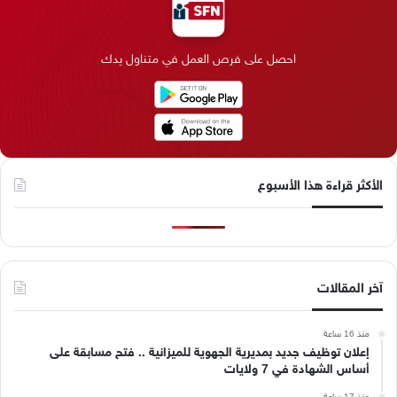
و
د
ق
ر
T
ر
ك
إ
ر
ا
o
احصل على فرص العمل في متناول يدك
ن
ا
م
k
م
الأكثر قراءة هذا الأسبوع
آخر المقالات
منذ 16 ساعة
إعلان توظيف جديد بمديرية الجهوية للميزانية .. فتح مسابقة على
أساس الشهادة في 7 ولايات
منذ 17 ساعة