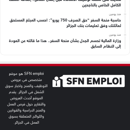
الكامل الخاص بالناجحين
منذ يومين
حاسبة منحة السفر “حق الصرف 750 يورو”: احسب المبلغ المستحق
لعائلتك وفق تعليمات بنك الجزائر
منذ يومين
وزارة المالية تحسم الجدل بشأن منحة السفر.. هذا ما قالته عن العودة
إلى النظام السابق
SFN emploi هو موقع
متخصص في عروض
التوظيف والمنح واخبار سوق
الشغل في الجزائر. يقدم
الموقع أحدث العروض
والتقارير حول فرص العمل
والمنح الدراسية والقوانين
واللوائح المتعلقة بسوق
العمل في الجزائر.