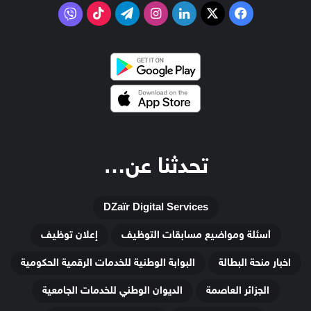
‫X
فيسبوك
لينكدإن
انستقرام
تيلقرام
‫TikTok
فايبر
تحدثنا عن…
DZaïr Digital Services
أسئلة ومواضيع مسابقات التوظيف
إعلان توظيف
اخبار منحة البطالة
البوابة الوطنية للخدمات الرقمية الحكومية
الجزائر العاصمة
الديوان الوطني للخدمات الجامعية