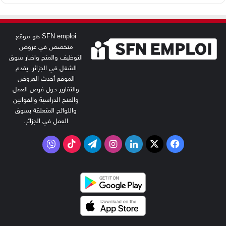
SFN emploi هو موقع
متخصص في عروض
التوظيف والمنح واخبار سوق
الشغل في الجزائر. يقدم
الموقع أحدث العروض
والتقارير حول فرص العمل
والمنح الدراسية والقوانين
واللوائح المتعلقة بسوق
العمل في الجزائر.
‫X
فيسبوك
لينكدإن
انستقرام
تيلقرام
‫TikTok
فايبر