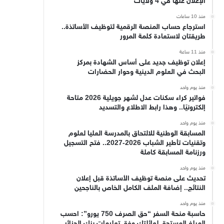
الإعلان عنها في 4 ولايات
منذ 10 ساعات
استرجاع حساب المنصة الرقمية لتوظيف الأساتذة..
طريقتان لاستعادة كلمة المرور
منذ 11 ساعة
إعلان توظيف جديد على أساس الشهادة بمركز
البحث في العلوم الدينية وحوار الحضارات
منذ يوم واحد
فواتير كراء سكنات عدل لشهر جويلية 2026 متاحة
إلكترونيًا.. وهذا رابط الاطلاع والتسديد
منذ يوم واحد
المسابقة الوطنية للالتحاق بالمدرسة العليا لعلوم
وتقنيات تأطير الشباب 2026-2027.. فتح التسجيل
ورزنامة المسابقة كاملة
منذ يوم واحد
تحديث على منصة توظيف الأساتذة قبل إعلان
النتائج.. إضافة الملف الكامل الخاص بالناجحين
منذ يوم واحد
حاسبة منحة السفر “حق الصرف 750 يورو”: احسب
المبلغ المستحق لعائلتك وفق تعليمات بنك الجزائر