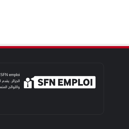
i
الجزائر. يقدم
واللوائح المت