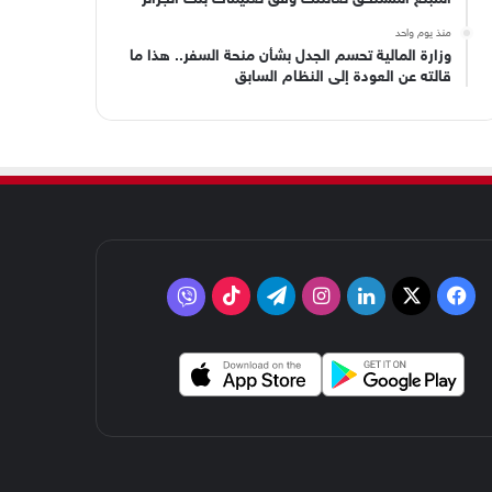
منذ يوم واحد
وزارة المالية تحسم الجدل بشأن منحة السفر.. هذا ما
قالته عن العودة إلى النظام السابق
‫X
فيسبوك
لينكدإن
انستقرام
تيلقرام
‫TikTok
فايبر