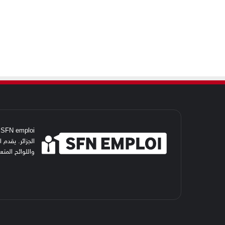
i
الجزائر. يقدم
واللوائح المت