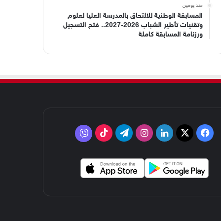
منذ يومين
المسابقة الوطنية للالتحاق بالمدرسة العليا لعلوم
وتقنيات تأطير الشباب 2026-2027.. فتح التسجيل
ورزنامة المسابقة كاملة
‫X
فيسبوك
لينكدإن
انستقرام
تيلقرام
‫TikTok
فايبر