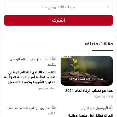
ب
ر
ي
د
ك
ا
ل
إ
مقالات متعلقة
ل
ك
ت
ر
و
الانتساب الإرادي للنظام الوطني
ن
للتقاعد لفائدة أفراد الجالية الجزائرية
ي
بالخارج: الشروط وكيفية التسجيل
ه
منذ أسبوعين
هذا هو نصاب الزكاة لعام 2024
ن
2024-07-07
ا
الجزائر تطلق أول منصة وطنية