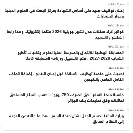
منذ 5 ساعات
إعلان توظيف جديد على أساس الشهادة بمركز البحث في العلوم الدينية
وحوار الحضارات
منذ 19 ساعة
فواتير كراء سكنات عدل لشهر جويلية 2026 متاحة إلكترونيًا.. وهذا رابط
الاطلاع والتسديد
منذ 21 ساعة
المسابقة الوطنية للالتحاق بالمدرسة العليا لعلوم وتقنيات تأطير
الشباب 2026-2027.. فتح التسجيل ورزنامة المسابقة كاملة
منذ يوم واحد
تحديث على منصة توظيف الأساتذة قبل إعلان النتائج.. إضافة الملف
الكامل الخاص بالناجحين
منذ يوم واحد
حاسبة منحة السفر “حق الصرف 750 يورو”: احسب المبلغ المستحق
لعائلتك وفق تعليمات بنك الجزائر
منذ يوم واحد
وزارة المالية تحسم الجدل بشأن منحة السفر.. هذا ما قالته عن العودة
إلى النظام السابق