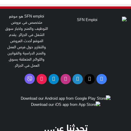
SFN emploi هو موقع
متخصص في عروض
التوظيف والمنح واخبار سوق
الشغل في الجزائر. يقدم
الموقع أحدث العروض
والتقارير حول فرص العمل
والمنح الدراسية والقوانين
واللوائح المتعلقة بسوق
العمل في الجزائر.
فايبر
‫X
فيسبوك
لينكدإن
انستقرام
تيلقرام
‫TikTok
تحدثنا عن…