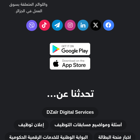
واللوائح المتعلقة بسوق
العمل في الجزائر.
‫X
فيسبوك
لينكدإن
انستقرام
تيلقرام
‫TikTok
فايبر
تحدثنا عن…
DZaïr Digital Services
أسئلة ومواضيع مسابقات التوظيف
إعلان توظيف
اخبار منحة البطالة
البوابة الوطنية للخدمات الرقمية الحكومية