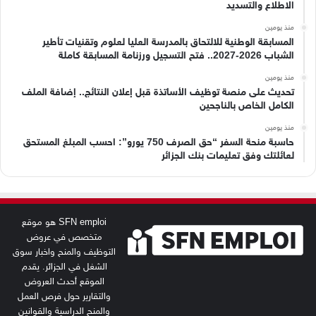
الاطلاع والتسديد
منذ يومين
المسابقة الوطنية للالتحاق بالمدرسة العليا لعلوم وتقنيات تأطير
الشباب 2026-2027.. فتح التسجيل ورزنامة المسابقة كاملة
منذ يومين
تحديث على منصة توظيف الأساتذة قبل إعلان النتائج.. إضافة الملف
الكامل الخاص بالناجحين
منذ يومين
حاسبة منحة السفر “حق الصرف 750 يورو”: احسب المبلغ المستحق
لعائلتك وفق تعليمات بنك الجزائر
SFN emploi هو موقع
متخصص في عروض
التوظيف والمنح واخبار سوق
الشغل في الجزائر. يقدم
الموقع أحدث العروض
والتقارير حول فرص العمل
والمنح الدراسية والقوانين