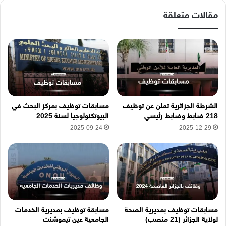
ل
إ
مقالات متعلقة
ل
ك
ت
ر
و
ن
ي
ه
الشرطة الجزائرية تعلن عن توظيف
مسابقات توظيف بمركز البحث في
ن
218 ضابط وضابط رئيسي
البيوتكنولوجيا لسنة 2025
ا
2025-09-24
2025-12-29
مسابقات توظيف بمديرية الصحة
مسابقة توظيف بمديرية الخدمات
لولاية الجزائر (21 منصب)
الجامعية عين تيموشنت