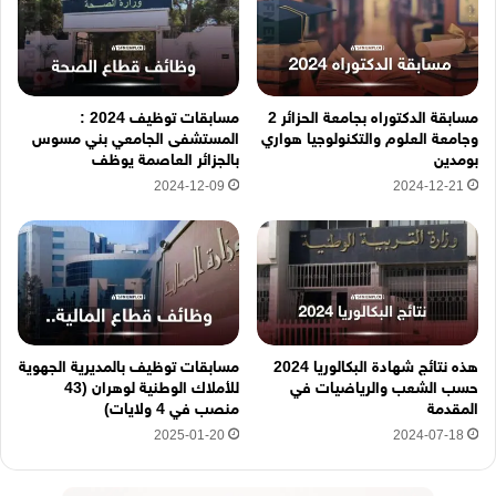
ر
و
ن
ي
ه
مسابقة الدكتوراه بجامعة الحزائر 2
مسابقات توظيف 2024 :
ن
وجامعة العلوم والتكنولوجيا هواري
المستشفى الجامعي بني مسوس
ا
بومدين
بالجزائر العاصمة يوظف
2024-12-09
2024-12-21
هذه نتائج شهادة البكالوريا 2024
مسابقات توظيف بالمديرية الجهوية
حسب الشعب والرياضيات في
للأملاك الوطنية لوهران (43
المقدمة
منصب في 4 ولايات)
2025-01-20
2024-07-18