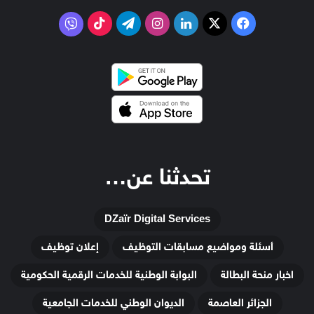
‫X
فيسبوك
لينكدإن
انستقرام
تيلقرام
‫TikTok
فايبر
تحدثنا عن…
DZaïr Digital Services
أسئلة ومواضيع مسابقات التوظيف
إعلان توظيف
اخبار منحة البطالة
البوابة الوطنية للخدمات الرقمية الحكومية
الجزائر العاصمة
الديوان الوطني للخدمات الجامعية