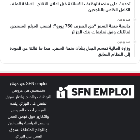
تحديث على منصة توظيف الأساتذة قبل إعلان النتائج.. إضافة الملف
الكامل الخاص بالناجحين
منذ يومين
حاسبة منحة السفر “حق الصرف 750 يورو”: احسب المبلغ المستحق
لعائلتك وفق تعليمات بنك الجزائر
منذ يومين
وزارة المالية تحسم الجدل بشأن منحة السفر.. هذا ما قالته عن العودة
إلى النظام السابق
SFN emploi هو موقع
متخصص في عروض
التوظيف والمنح واخبار سوق
الشغل في الجزائر. يقدم
الموقع أحدث العروض
والتقارير حول فرص العمل
والمنح الدراسية والقوانين
واللوائح المتعلقة بسوق
العمل في الجزائر.