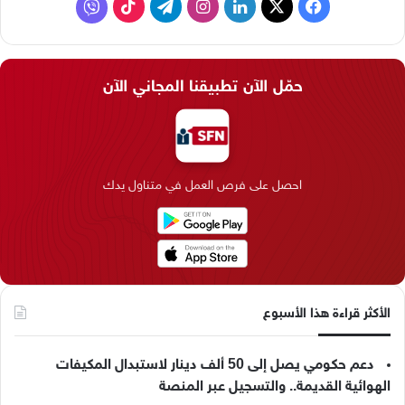
ف
ل
ا
ت
ف
ي
X
ي
ن
ي
T
ا
س
ن
س
ل
i
ي
حمّل الآن تطبيقنا المجاني الآن
ب
ك
ت
ق
k
ب
و
د
ق
ر
T
ر
ك
إ
ر
ا
o
احصل على فرص العمل في متناول يدك
ن
ا
م
k
م
الأكثر قراءة هذا الأسبوع
دعم حكومي يصل إلى 50 ألف دينار لاستبدال المكيفات
الهوائية القديمة.. والتسجيل عبر المنصة