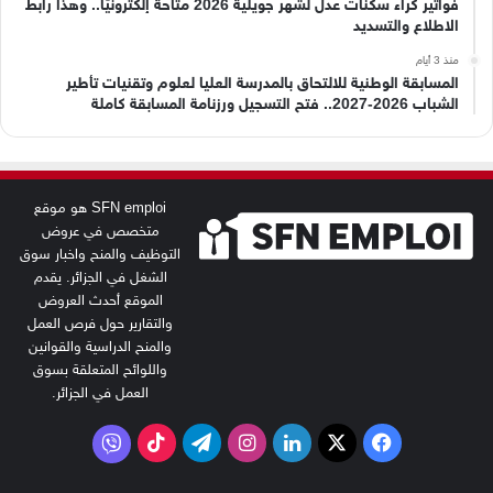
فواتير كراء سكنات عدل لشهر جويلية 2026 متاحة إلكترونيًا.. وهذا رابط
الاطلاع والتسديد
منذ 3 أيام
المسابقة الوطنية للالتحاق بالمدرسة العليا لعلوم وتقنيات تأطير
الشباب 2026-2027.. فتح التسجيل ورزنامة المسابقة كاملة
SFN emploi هو موقع
متخصص في عروض
التوظيف والمنح واخبار سوق
الشغل في الجزائر. يقدم
الموقع أحدث العروض
والتقارير حول فرص العمل
والمنح الدراسية والقوانين
واللوائح المتعلقة بسوق
العمل في الجزائر.
‫X
فيسبوك
لينكدإن
انستقرام
تيلقرام
‫TikTok
فايبر