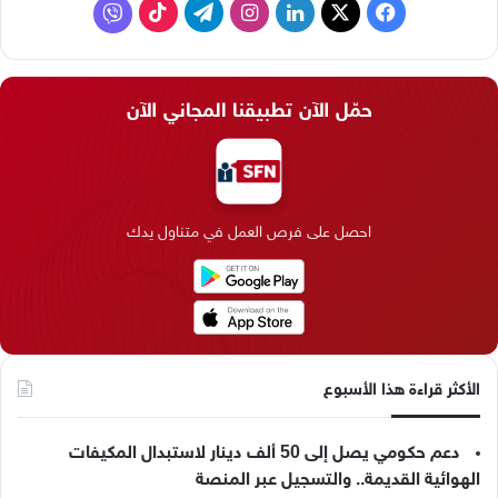
ف
ل
ا
ت
ف
ي
X
ي
ن
ي
T
ا
س
ن
س
ل
i
ي
حمّل الآن تطبيقنا المجاني الآن
ب
ك
ت
ق
k
ب
و
د
ق
ر
T
ر
ك
إ
ر
ا
o
احصل على فرص العمل في متناول يدك
ن
ا
م
k
م
الأكثر قراءة هذا الأسبوع
دعم حكومي يصل إلى 50 ألف دينار لاستبدال المكيفات
الهوائية القديمة.. والتسجيل عبر المنصة