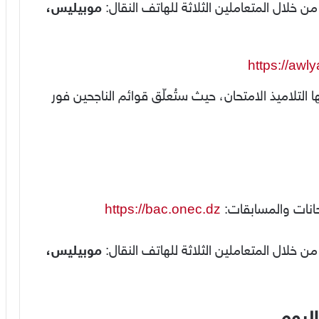
موبيليس،
https://awl
ا التلاميذ الامتحان، حيث ستُعلّق قوائم الناجحين فور
حانات والمسابقات:
https://bac.onec.dz
موبيليس،
ليوم