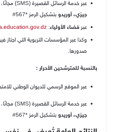
عبر خدمة الرسائل القصيرة (SMS) مجانًا، من خلال المتعاملين الثلاثة للهاتف النقال:
جيزي، أوريدو
بتشكيل الرمز *567#
عبر
فضاء الأولياء
:
ya.education.gov.dz
وكذا عبر المؤسسات التربوية التي اجتاز فيه
صدورها.
بالنسبة للمترشحين الأحرار :
عبر الموقع الرسمي للديوان الوطني للامت
عبر خدمة الرسائل القصيرة (SMS) مجانًا، من خلال المتعاملين الثلاثة للهاتف النقال:
جيزي، أوريدو
بتشكيل الرمز *567#
النتائج العامة تُعرض في نفس ا