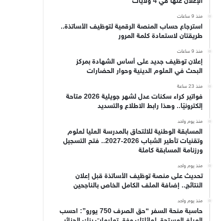
الإعلان عنها في 4 ولايات
منذ 9 ساعات
استرجاع حساب المنصة الرقمية لتوظيف الأساتذة..
طريقتان لاستعادة كلمة المرور
منذ 9 ساعات
إعلان توظيف جديد على أساس الشهادة بمركز
البحث في العلوم الدينية وحوار الحضارات
منذ 23 ساعة
فواتير كراء سكنات عدل لشهر جويلية 2026 متاحة
إلكترونيًا.. وهذا رابط الاطلاع والتسديد
منذ يوم واحد
المسابقة الوطنية للالتحاق بالمدرسة العليا لعلوم
وتقنيات تأطير الشباب 2026-2027.. فتح التسجيل
ورزنامة المسابقة كاملة
منذ يوم واحد
تحديث على منصة توظيف الأساتذة قبل إعلان
النتائج.. إضافة الملف الكامل الخاص بالناجحين
منذ يوم واحد
حاسبة منحة السفر “حق الصرف 750 يورو”: احسب
المبلغ المستحق لعائلتك وفق تعليمات بنك الجزائر