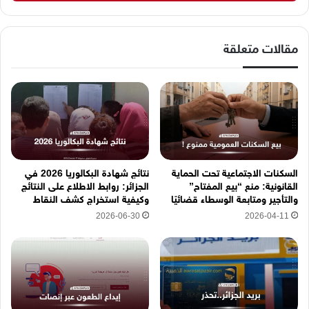
ك
ا
ل
إ
مقالات متعلقة
ل
ك
ت
ر
و
ن
ي
ه
السكنات الاجتماعية تحت الحماية
نتائج شهادة البكالوريا 2026 في
ن
القانونية: منع “بيع المفتاح”
الجزائر: روابط الاطلاع على النتائج
ا
والتأجير ومتابعة الوسطاء قضائيًا
وكيفية استخراج كشف النقاط
2026-06-30
2026-04-11