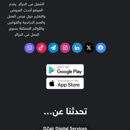
الشغل في الجزائر. يقدم
الموقع أحدث العروض
والتقارير حول فرص العمل
والمنح الدراسية والقوانين
واللوائح المتعلقة بسوق
العمل في الجزائر.
‫X
فيسبوك
لينكدإن
انستقرام
تيلقرام
‫TikTok
فايبر
تحدثنا عن…
DZaïr Digital Services