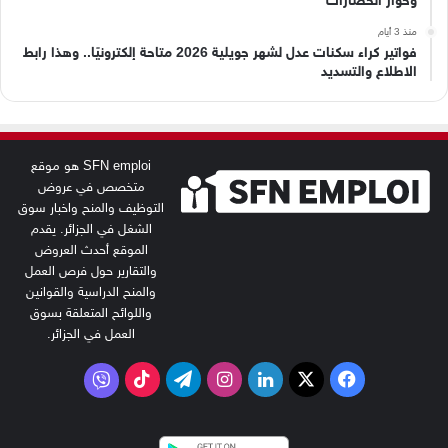
وحوار الحضارات
منذ 3 أيام
فواتير كراء سكنات عدل لشهر جويلية 2026 متاحة إلكترونيًا.. وهذا رابط
الاطلاع والتسديد
SFN emploi هو موقع
متخصص في عروض
التوظيف والمنح واخبار سوق
الشغل في الجزائر. يقدم
الموقع أحدث العروض
والتقارير حول فرص العمل
والمنح الدراسية والقوانين
واللوائح المتعلقة بسوق
العمل في الجزائر.
‫X
فيسبوك
لينكدإن
انستقرام
تيلقرام
‫TikTok
فايبر