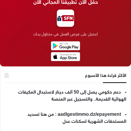
حمّل الآن تطبيقنا المجاني الآن
ب
ك
ت
ق
k
ب
و
د
ق
ر
T
ر
ك
إ
ر
ا
o
احصل على فرص العمل في متناول يدك
ن
ا
م
k
م
الأكثر قراءة هذا الأسبوع
دعم حكومي يصل إلى 50 ألف دينار لاستبدال المكيفات
الهوائية القديمة.. والتسجيل عبر المنصة
aadlgestimmo.dz/epayement : من هنا تسديد
المستحقات الشهرية لسكنات عدل