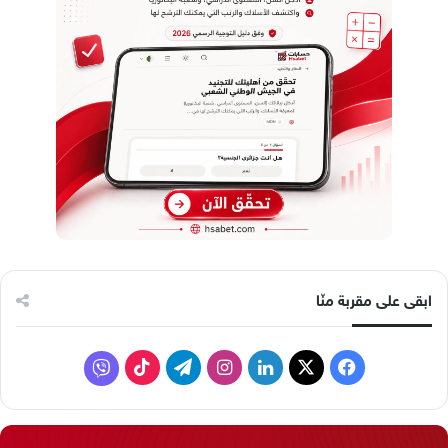
ابقى على مقربة منّا
ف
ل
ا
ت
ف
ي
X
ي
ن
ي
T
ا
س
ن
س
ل
i
ي