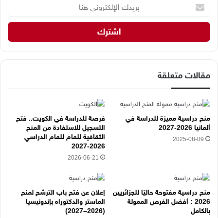
ب
ر
ي
د
ك
ا
ل
إ
مقالات متعلقة
ل
ك
ت
ر
منح دراسية مميزة للدراسة في
فرصة للدراسة في الكويت.. فتح
و
ألمانيا 2026-2027
التسجيل للاستفادة من المنح
ن
الثقافية للعام للعام الدراسي
2025-08-09
ي
2026-2027
ه
2026-06-21
ن
ا
منح دراسية مفتوحة حاليًا للجزائريين
إعلان عن فتح باب الترشح لمنح
2026 : أفضل الفرص الممولة
الماستر والدكتوراه بإندونيسيا
بالكامل
(2026–2027)