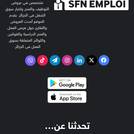
متخصص في عروض
التوظيف والمنح واخبار سوق
الشغل في الجزائر. يقدم
الموقع أحدث العروض
والتقارير حول فرص العمل
والمنح الدراسية والقوانين
واللوائح المتعلقة بسوق
العمل في الجزائر.
‫X
فيسبوك
لينكدإن
انستقرام
تيلقرام
‫TikTok
فايبر
تحدثنا عن…