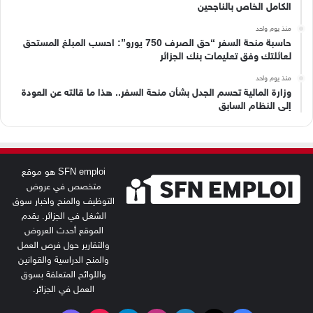
الكامل الخاص بالناجحين
منذ يوم واحد
حاسبة منحة السفر “حق الصرف 750 يورو”: احسب المبلغ المستحق
لعائلتك وفق تعليمات بنك الجزائر
منذ يوم واحد
وزارة المالية تحسم الجدل بشأن منحة السفر.. هذا ما قالته عن العودة
إلى النظام السابق
SFN emploi هو موقع
متخصص في عروض
التوظيف والمنح واخبار سوق
الشغل في الجزائر. يقدم
الموقع أحدث العروض
والتقارير حول فرص العمل
والمنح الدراسية والقوانين
واللوائح المتعلقة بسوق
العمل في الجزائر.