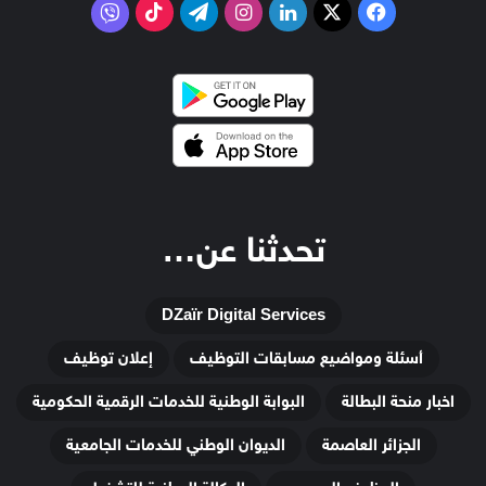
‫X
فيسبوك
لينكدإن
انستقرام
تيلقرام
‫TikTok
فايبر
تحدثنا عن…
DZaïr Digital Services
أسئلة ومواضيع مسابقات التوظيف
إعلان توظيف
اخبار منحة البطالة
البوابة الوطنية للخدمات الرقمية الحكومية
الجزائر العاصمة
الديوان الوطني للخدمات الجامعية