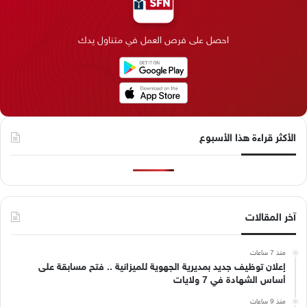
و
د
ق
ر
T
ر
ك
إ
ر
ا
o
احصل على فرص العمل في متناول يدك
ن
ا
م
k
م
الأكثر قراءة هذا الأسبوع
آخر المقالات
منذ 7 ساعات
إعلان توظيف جديد بمديرية الجهوية للميزانية .. فتح مسابقة على
أساس الشهادة في 7 ولايات
منذ 9 ساعات