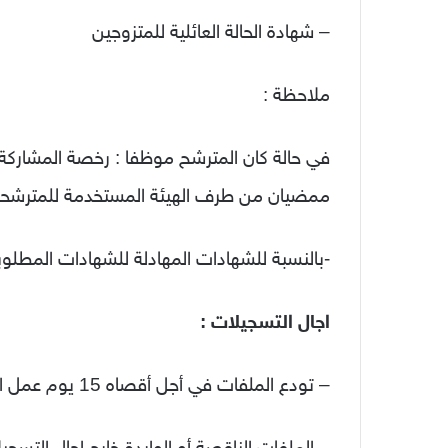
– شهادة الحالة العائلية للمتزوجين
ملاحظة :
في حالة كان المترشح موظفا : رخصة المشاركة ف
ممضيان من طرف الهيئة المستخدمة للمترشح
-بالنسبة للشهادات المهادلة للشهادات المطلوب
اجال التسجيلات :
– تودع الملفات في أجل أقصاه 15 يوم عمل ابتداءا من تاريخ أول إشهار
– الملفات الناقصة أو الواردة خارج اجال التسجيل