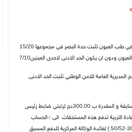
-شهادة حدة البصر مسلمة من طبيب مختص في طب العيون تثبت حدة البصر في مجموعها 15/20
يون ودون ان يكون الحد الادنى لاحدى العينين7/10
مديرية العامة للامن الوطني تثبت الحد الادنى
-وصل اثبات دفع مستحقات المشاركة في المسابقة و المقدرة ب 300.00دج لرتبتي ضابط رئيس
200.00 دج لرتبة عون اعادة التربية تدفع هذه المستحقات الى :-الحساب
البريدي الخاص بالخزينة المركزي تحت رقم (3000-50/52 ) لفائدة الوكالة المركزية للدفع المسبق