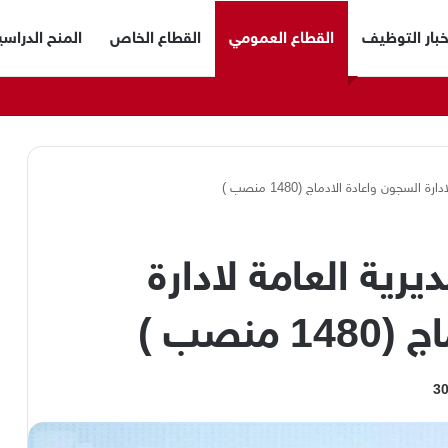
خبار التوظيف
القطاع العمومي
القطاع الخاص
المنح الدراسي
لسجون واعادة الادماج (1480 منصب )
رية العامة لادارة
نصب )