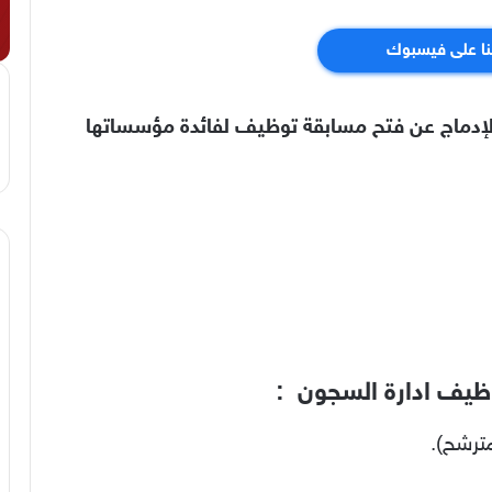
نا على فيسبوك
 الإدماج عن فتح مسابقة توظيف لفائدة مؤسساتها
ظيف ادارة السجون :
ترشح).