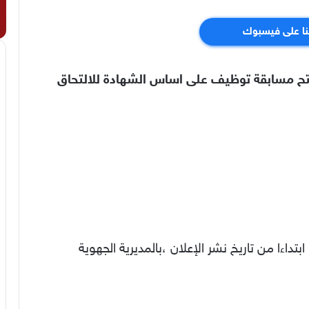
نا على فيسبوك
ن فتح مسابقة توظيف على اساس الشهادة للالتحاق
فات الترشح في اجل اقصاه 15 يوما ابتداءا من تاريخ نشر الإعلان ،بالمديرية الجهوية