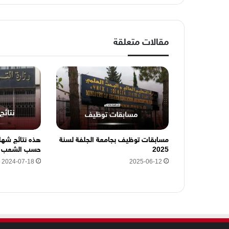
ا
ل
إ
ل
مقالات متعلقة
ك
ت
ر
و
ن
ي
ه
ن
ا
مسابقات توظيف بجامعة الجلفة لسنة
2025
حسب الشعب وا
2024-07-18
2025-06-12