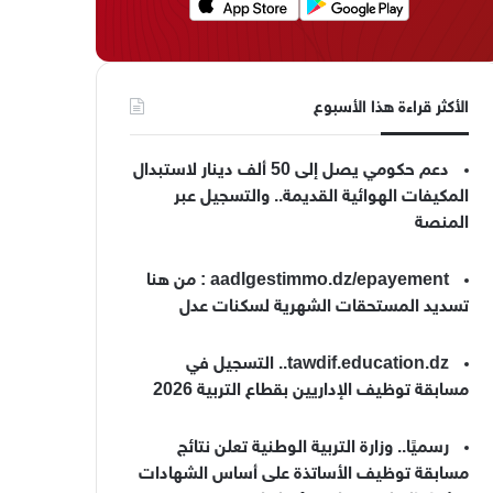
الأكثر قراءة هذا الأسبوع
دعم حكومي يصل إلى 50 ألف دينار لاستبدال
المكيفات الهوائية القديمة.. والتسجيل عبر
المنصة
aadlgestimmo.dz/epayement : من هنا
تسديد المستحقات الشهرية لسكنات عدل
tawdif.education.dz.. التسجيل في
مسابقة توظيف الإداريين بقطاع التربية 2026
رسميًا.. وزارة التربية الوطنية تعلن نتائج
مسابقة توظيف الأساتذة على أساس الشهادات