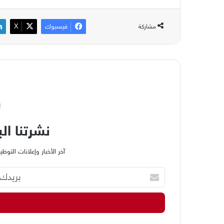
فيسبوك
‫X
مشاركة
ا
نشرتنا الب
آخر الأخبار وإعلانات الت
ب
ر
ي
د
ك