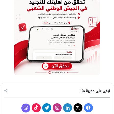
ابقى على مقربة منّا
ف
ل
ا
ت
ف