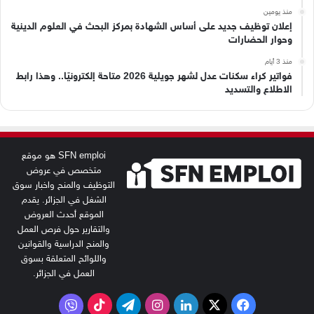
منذ يومين
إعلان توظيف جديد على أساس الشهادة بمركز البحث في العلوم الدينية
وحوار الحضارات
منذ 3 أيام
فواتير كراء سكنات عدل لشهر جويلية 2026 متاحة إلكترونيًا.. وهذا رابط
الاطلاع والتسديد
SFN emploi هو موقع
متخصص في عروض
التوظيف والمنح واخبار سوق
الشغل في الجزائر. يقدم
الموقع أحدث العروض
والتقارير حول فرص العمل
والمنح الدراسية والقوانين
واللوائح المتعلقة بسوق
العمل في الجزائر.
‫X
فيسبوك
لينكدإن
انستقرام
تيلقرام
‫TikTok
فايبر