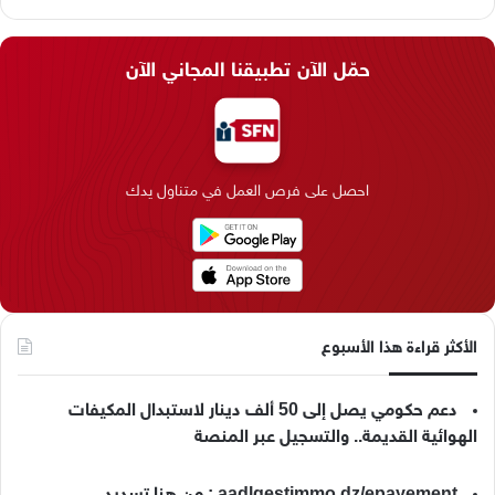
ي
X
ي
ن
ي
T
ا
س
ن
س
ل
i
ي
حمّل الآن تطبيقنا المجاني الآن
ب
ك
ت
ق
k
ب
و
د
ق
ر
T
ر
ك
إ
ر
ا
o
احصل على فرص العمل في متناول يدك
ن
ا
م
k
م
الأكثر قراءة هذا الأسبوع
دعم حكومي يصل إلى 50 ألف دينار لاستبدال المكيفات
الهوائية القديمة.. والتسجيل عبر المنصة
aadlgestimmo.dz/epayement : من هنا تسديد