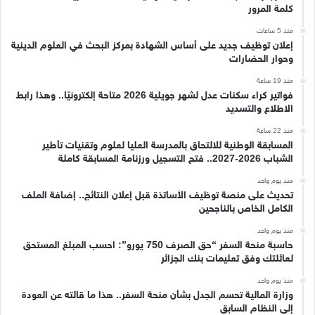
كلمة المرور
منذ 5 ساعات
إعلان توظيف جديد على أساس الشهادة بمركز البحث في العلوم الدينية
وحوار الحضارات
منذ 19 ساعة
فواتير كراء سكنات عدل لشهر جويلية 2026 متاحة إلكترونيًا.. وهذا رابط
الاطلاع والتسديد
منذ 22 ساعة
المسابقة الوطنية للالتحاق بالمدرسة العليا لعلوم وتقنيات تأطير
الشباب 2026-2027.. فتح التسجيل ورزنامة المسابقة كاملة
منذ يوم واحد
تحديث على منصة توظيف الأساتذة قبل إعلان النتائج.. إضافة الملف
الكامل الخاص بالناجحين
منذ يوم واحد
حاسبة منحة السفر “حق الصرف 750 يورو”: احسب المبلغ المستحق
لعائلتك وفق تعليمات بنك الجزائر
منذ يوم واحد
وزارة المالية تحسم الجدل بشأن منحة السفر.. هذا ما قالته عن العودة
إلى النظام السابق