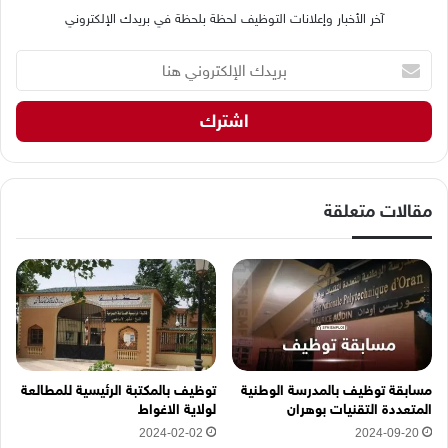
آخر الأخبار وإعلانات التوظيف لحظة بلحظة في بريدك الإلكتروني
ب
ر
ي
د
ك
ا
ل
إ
مقالات متعلقة
ل
ك
ت
ر
و
ن
ي
ه
مسابقة توظيف بالمدرسة الوطنية
توظيف بالمكتبة الرئيسية للمطالعة
ن
المتعددة التقنيات بوهران
لولاية الاغواط
ا
2024-02-02
2024-09-20