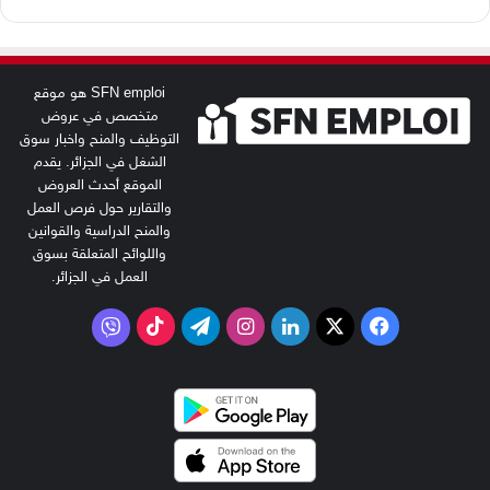
SFN emploi هو موقع
متخصص في عروض
التوظيف والمنح واخبار سوق
الشغل في الجزائر. يقدم
الموقع أحدث العروض
والتقارير حول فرص العمل
والمنح الدراسية والقوانين
واللوائح المتعلقة بسوق
العمل في الجزائر.
‫X
فيسبوك
لينكدإن
انستقرام
تيلقرام
‫TikTok
فايبر