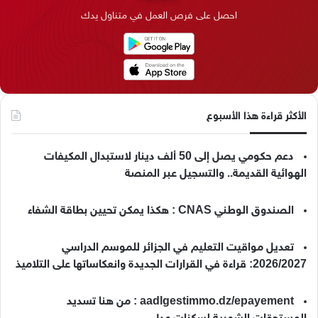
احصل على فرص العمل في متناول يدك
ن
ا
م
k
م
الأكثر قراءة هذا الأسبوع
دعم حكومي يصل إلى 50 ألف دينار لاستبدال المكيفات
الهوائية القديمة.. والتسجيل عبر المنصة
الصندوق الوطني CNAS : هكذا يمكن تحيين بطاقة الشفاء
تعديل مواقيت التعليم في الجزائر للموسم الدراسي
2026/2027: قراءة في القرارات الجديدة وانعكاساتها على التلاميذ
aadlgestimmo.dz/epayement : من هنا تسديد