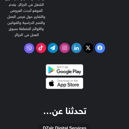
الشغل في الجزائر. يقدم
الموقع أحدث العروض
والتقارير حول فرص العمل
والمنح الدراسية والقوانين
واللوائح المتعلقة بسوق
العمل في الجزائر.
‫X
فيسبوك
لينكدإن
انستقرام
تيلقرام
‫TikTok
فايبر
تحدثنا عن…
DZaïr Digital Services