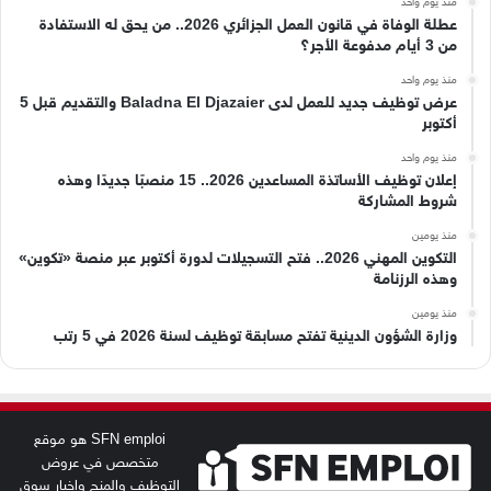
منذ يوم واحد
عطلة الوفاة في قانون العمل الجزائري 2026.. من يحق له الاستفادة
من 3 أيام مدفوعة الأجر؟
منذ يوم واحد
عرض توظيف جديد للعمل لدى Baladna El Djazaier والتقديم قبل 5
أكتوبر
منذ يوم واحد
إعلان توظيف الأساتذة المساعدين 2026.. 15 منصبًا جديدًا وهذه
شروط المشاركة
منذ يومين
التكوين المهني 2026.. فتح التسجيلات لدورة أكتوبر عبر منصة «تكوين»
وهذه الرزنامة
منذ يومين
وزارة الشؤون الدينية تفتح مسابقة توظيف لسنة 2026 في 5 رتب
SFN emploi هو موقع
متخصص في عروض
التوظيف والمنح واخبار سوق