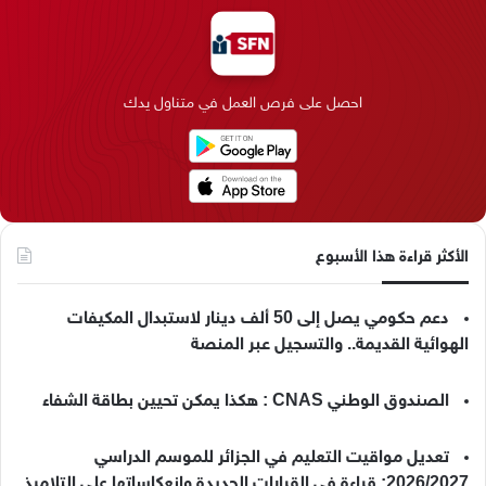
ب
ك
ت
ق
k
ب
و
د
ق
ر
T
ر
ك
إ
ر
ا
o
احصل على فرص العمل في متناول يدك
ن
ا
م
k
م
الأكثر قراءة هذا الأسبوع
دعم حكومي يصل إلى 50 ألف دينار لاستبدال المكيفات
الهوائية القديمة.. والتسجيل عبر المنصة
الصندوق الوطني CNAS : هكذا يمكن تحيين بطاقة الشفاء
تعديل مواقيت التعليم في الجزائر للموسم الدراسي
2026/2027: قراءة في القرارات الجديدة وانعكاساتها على التلاميذ