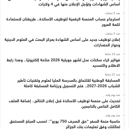
أساس الشهادات وتؤجل الإعلان عنها في 4 ولايات
منذ 5 ساعات
استرجاع حساب المنصة الرقمية لتوظيف الأساتذة.. طريقتان لاستعادة
كلمة المرور
منذ 5 ساعات
إعلان توظيف جديد على أساس الشهادة بمركز البحث في العلوم الدينية
وحوار الحضارات
منذ 19 ساعة
فواتير كراء سكنات عدل لشهر جويلية 2026 متاحة إلكترونيًا.. وهذا رابط
الاطلاع والتسديد
منذ 22 ساعة
المسابقة الوطنية للالتحاق بالمدرسة العليا لعلوم وتقنيات تأطير
الشباب 2026-2027.. فتح التسجيل ورزنامة المسابقة كاملة
منذ يوم واحد
تحديث على منصة توظيف الأساتذة قبل إعلان النتائج.. إضافة الملف
الكامل الخاص بالناجحين
منذ يوم واحد
حاسبة منحة السفر “حق الصرف 750 يورو”: احسب المبلغ المستحق
لعائلتك وفق تعليمات بنك الجزائر