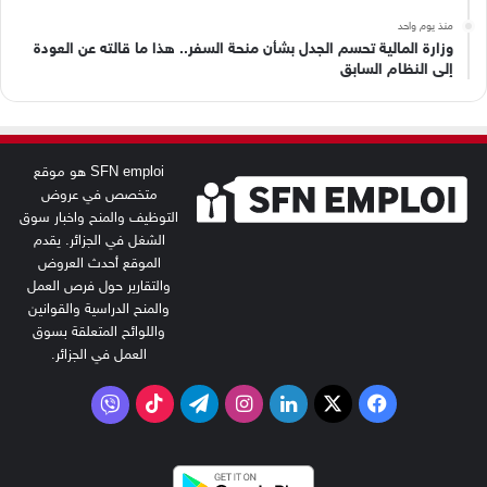
منذ يوم واحد
وزارة المالية تحسم الجدل بشأن منحة السفر.. هذا ما قالته عن العودة
إلى النظام السابق
SFN emploi هو موقع
متخصص في عروض
التوظيف والمنح واخبار سوق
الشغل في الجزائر. يقدم
الموقع أحدث العروض
والتقارير حول فرص العمل
والمنح الدراسية والقوانين
واللوائح المتعلقة بسوق
العمل في الجزائر.
‫X
فيسبوك
لينكدإن
انستقرام
تيلقرام
‫TikTok
فايبر