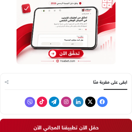
ابقى على مقربة منّا
ف
ل
ا
ت
ف
ي
X
ي
ن
ي
T
ا
س
ن
س
ل
i
ي
حمّل الآن تطبيقنا المجاني الآن