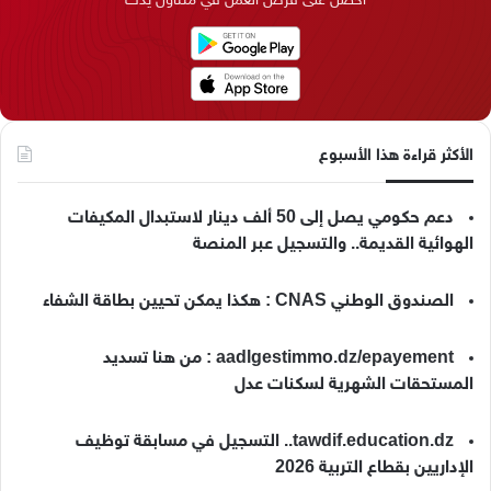
ن
ا
م
k
م
الأكثر قراءة هذا الأسبوع
دعم حكومي يصل إلى 50 ألف دينار لاستبدال المكيفات
الهوائية القديمة.. والتسجيل عبر المنصة
الصندوق الوطني CNAS : هكذا يمكن تحيين بطاقة الشفاء
aadlgestimmo.dz/epayement : من هنا تسديد
المستحقات الشهرية لسكنات عدل
tawdif.education.dz.. التسجيل في مسابقة توظيف
الإداريين بقطاع التربية 2026