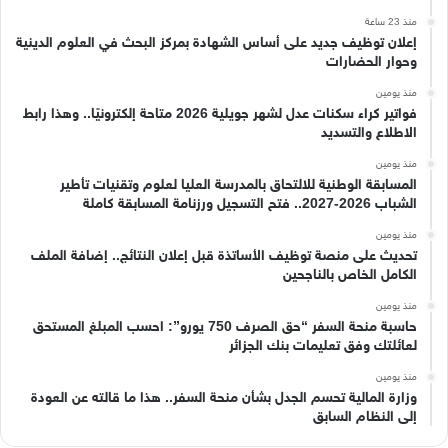
منذ 23 ساعة
إعلان توظيف جديد على أساس الشهادة بمركز البحث في العلوم الدينية
وحوار الحضارات
منذ يومين
فواتير كراء سكنات عدل لشهر جويلية 2026 متاحة إلكترونيًا.. وهذا رابط
الاطلاع والتسديد
منذ يومين
المسابقة الوطنية للالتحاق بالمدرسة العليا لعلوم وتقنيات تأطير
الشباب 2026-2027.. فتح التسجيل ورزنامة المسابقة كاملة
منذ يومين
تحديث على منصة توظيف الأساتذة قبل إعلان النتائج.. إضافة الملف
الكامل الخاص بالناجحين
منذ يومين
حاسبة منحة السفر “حق الصرف 750 يورو”: احسب المبلغ المستحق
لعائلتك وفق تعليمات بنك الجزائر
منذ يومين
وزارة المالية تحسم الجدل بشأن منحة السفر.. هذا ما قالته عن العودة
إلى النظام السابق