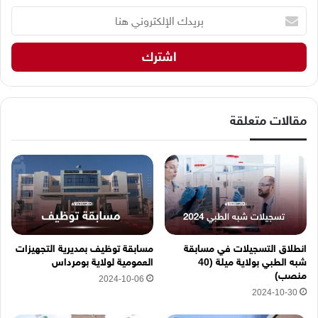
ب
ر
ي
د
ك
ا
ل
إ
مقالات متعلقة
ل
ك
ت
ر
و
ن
ي
ه
انطلاق التسجيلات في مسابقة
مسابقة توظيف بمديرية التجهيزات
ن
شبه الطبي بولاية ميلة (40
العمومية لولاية بومرداس
ا
منصب)
2024-10-06
2024-10-30