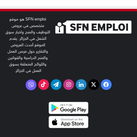
SFN emploi هو موقع
متخصص في عروض
التوظيف والمنح واخبار سوق
الشغل في الجزائر. يقدم
الموقع أحدث العروض
والتقارير حول فرص العمل
والمنح الدراسية والقوانين
واللوائح المتعلقة بسوق
العمل في الجزائر.
‫X
فيسبوك
لينكدإن
انستقرام
تيلقرام
‫TikTok
فايبر