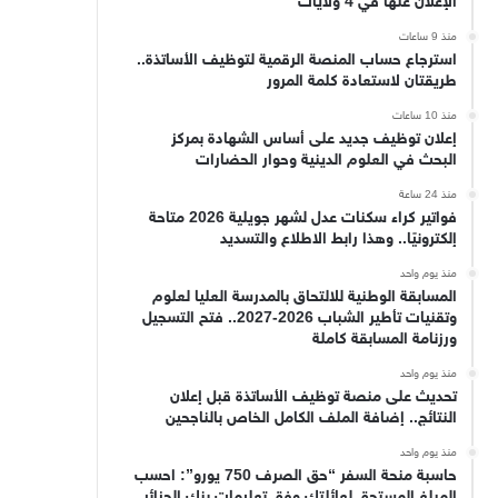
الإعلان عنها في 4 ولايات
منذ 9 ساعات
استرجاع حساب المنصة الرقمية لتوظيف الأساتذة..
طريقتان لاستعادة كلمة المرور
منذ 10 ساعات
إعلان توظيف جديد على أساس الشهادة بمركز
البحث في العلوم الدينية وحوار الحضارات
منذ 24 ساعة
فواتير كراء سكنات عدل لشهر جويلية 2026 متاحة
إلكترونيًا.. وهذا رابط الاطلاع والتسديد
منذ يوم واحد
المسابقة الوطنية للالتحاق بالمدرسة العليا لعلوم
وتقنيات تأطير الشباب 2026-2027.. فتح التسجيل
ورزنامة المسابقة كاملة
منذ يوم واحد
تحديث على منصة توظيف الأساتذة قبل إعلان
النتائج.. إضافة الملف الكامل الخاص بالناجحين
منذ يوم واحد
حاسبة منحة السفر “حق الصرف 750 يورو”: احسب
المبلغ المستحق لعائلتك وفق تعليمات بنك الجزائر