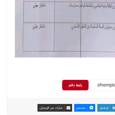
رابط دائم
لينكدإن
ماسنجر
شارك عبر الإيمايل