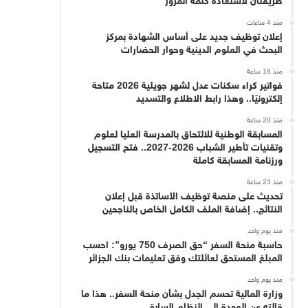
طريقتان لاستعادة كلمة المرور
منذ 4 ساعات
إعلان توظيف جديد على أساس الشهادة بمركز
البحث في العلوم الدينية وحوار الحضارات
منذ 18 ساعة
فواتير كراء سكنات عدل لشهر جويلية 2026 متاحة
إلكترونيًا.. وهذا رابط الاطلاع والتسديد
منذ 20 ساعة
المسابقة الوطنية للالتحاق بالمدرسة العليا لعلوم
وتقنيات تأطير الشباب 2026-2027.. فتح التسجيل
ورزنامة المسابقة كاملة
منذ 23 ساعة
تحديث على منصة توظيف الأساتذة قبل إعلان
النتائج.. إضافة الملف الكامل الخاص بالناجحين
منذ يوم واحد
حاسبة منحة السفر “حق الصرف 750 يورو”: احسب
المبلغ المستحق لعائلتك وفق تعليمات بنك الجزائر
منذ يوم واحد
وزارة المالية تحسم الجدل بشأن منحة السفر.. هذا ما
قالته عن العودة إلى النظام السابق