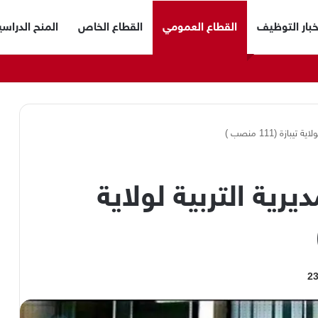
خبار التوظيف
القطاع العمومي
القطاع الخاص
المنح الدراسي
زة (111 منصب )
ية التربية لولاية