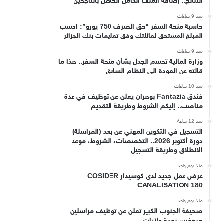
النتائج.. إضافة الملف الكامل الخاص بالناجحين
منذ 9 ساعات
حاسبة منحة السفر “حق الصرف 750 يورو”: احسب
المبلغ المستحق لعائلتك وفق تعليمات بنك الجزائر
منذ 9 ساعات
وزارة المالية تحسم الجدل بشأن منحة السفر.. هذا ما
قالته عن العودة إلى النظام السابق
منذ 10 ساعات
فندق Fantazia بوهران يعلن عن توظيف في عدة
مناصب.. إليكم الشروط وطريقة التقديم
منذ 12 ساعة
التسجيل في التكوين المهني عن بعد (المراسلة)
دورة أكتوبر 2026.. التخصصات، الشروط، موعد
الانطلاق وطريقة التسجيل
منذ يوم واحد
عرض عمل جديد لدى كوسيدار COSIDER
CANALISATION 180
منذ يوم واحد
صحيفة الجنوب الكبير تعلن عن توظيف مراسلين
صحفيين بعدة ولايات