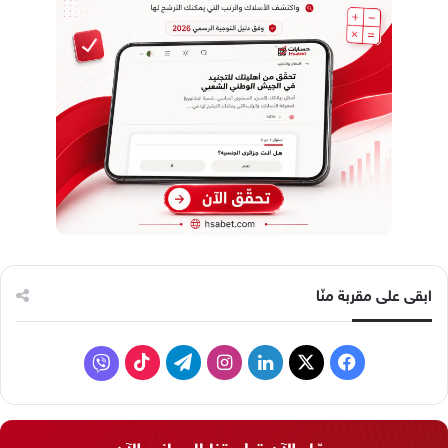
ابقى على مقربة منّا
ف
ل
ا
ت
ف
ي
X
ي
ن
ي
T
ا
س
ن
س
ل
i
ي