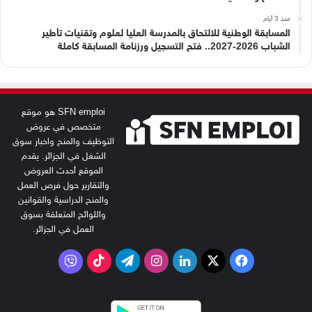
منذ 3 أيام
المسابقة الوطنية للالتحاق بالمدرسة العليا لعلوم وتقنيات تأطير
الشباب 2026-2027.. فتح التسجيل ورزنامة المسابقة كاملة
SFN emploi هو موقع
متخصص في عروض
التوظيف والمنح واخبار سوق
الشغل في الجزائر. يقدم
الموقع أحدث العروض
والتقارير حول فرص العمل
والمنح الدراسية والقوانين
واللوائح المتعلقة بسوق
العمل في الجزائر.
‫X
فيسبوك
لينكدإن
انستقرام
تيلقرام
‫TikTok
فايبر