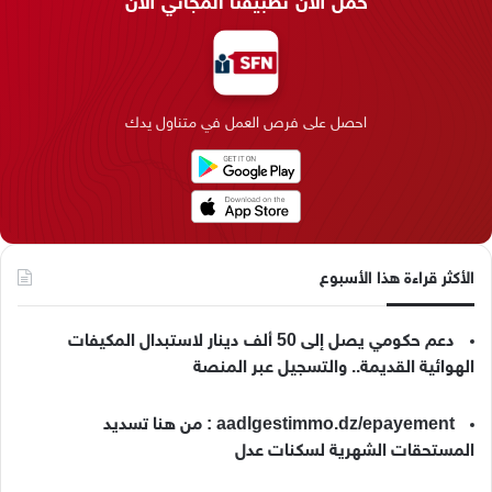
حمّل الآن تطبيقنا المجاني الآن
ب
ك
ت
ق
k
ب
و
د
ق
ر
T
ر
ك
إ
ر
ا
o
احصل على فرص العمل في متناول يدك
ن
ا
م
k
م
الأكثر قراءة هذا الأسبوع
دعم حكومي يصل إلى 50 ألف دينار لاستبدال المكيفات
الهوائية القديمة.. والتسجيل عبر المنصة
aadlgestimmo.dz/epayement : من هنا تسديد
المستحقات الشهرية لسكنات عدل