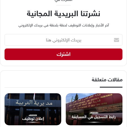
نشرتنا البريدية المجانية
آخر الأخبار وإعلانات التوظيف لحظة بلحظة في بريدك الإلكتروني
ب
ر
ي
د
ك
ا
ل
إ
مقالات متعلقة
ل
ك
ت
ر
و
ن
ي
ه