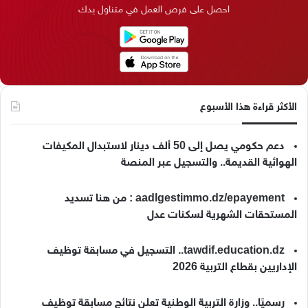
احصل على فرص العمل في متناول يدك
ن
ا
م
k
م
الأكثر قراءة هذا الأسبوع
دعم حكومي يصل إلى 50 ألف دينار لاستبدال المكيفات
الهوائية القديمة.. والتسجيل عبر المنصة
aadlgestimmo.dz/epayement : من هنا تسديد
المستحقات الشهرية لسكنات عدل
tawdif.education.dz.. التسجيل في مسابقة توظيف
الإداريين بقطاع التربية 2026
رسميًا.. وزارة التربية الوطنية تعلن نتائج مسابقة توظيف