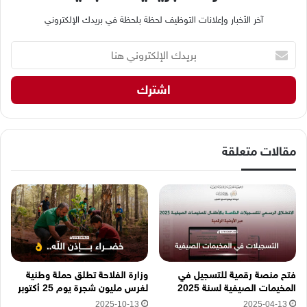
آخر الأخبار وإعلانات التوظيف لحظة بلحظة في بريدك الإلكتروني
ب
ر
ي
د
ك
ا
ل
إ
مقالات متعلقة
ل
ك
ت
ر
و
ن
ي
ه
فتح منصة رقمية للتسجيل في
وزارة الفلاحة تطلق حملة وطنية
ن
المخيمات الصيفية لسنة 2025
لغرس مليون شجرة يوم 25 أكتوبر
ا
2025-10-13
2025-04-13