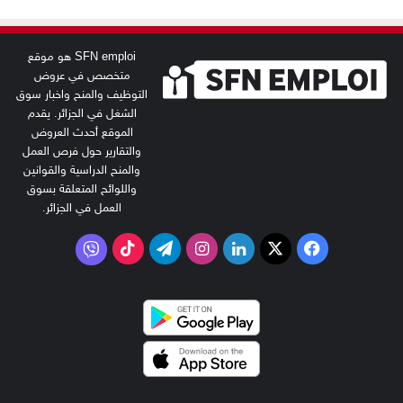
SFN emploi هو موقع
متخصص في عروض
التوظيف والمنح واخبار سوق
الشغل في الجزائر. يقدم
الموقع أحدث العروض
والتقارير حول فرص العمل
والمنح الدراسية والقوانين
واللوائح المتعلقة بسوق
العمل في الجزائر.
‫X
فيسبوك
لينكدإن
انستقرام
تيلقرام
‫TikTok
فايبر