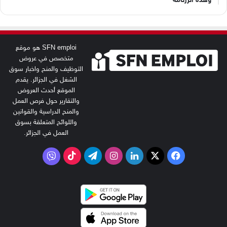
SFN emploi هو موقع
متخصص في عروض
التوظيف والمنح واخبار سوق
الشغل في الجزائر. يقدم
الموقع أحدث العروض
والتقارير حول فرص العمل
والمنح الدراسية والقوانين
واللوائح المتعلقة بسوق
العمل في الجزائر.
‫X
فيسبوك
لينكدإن
انستقرام
تيلقرام
‫TikTok
فايبر