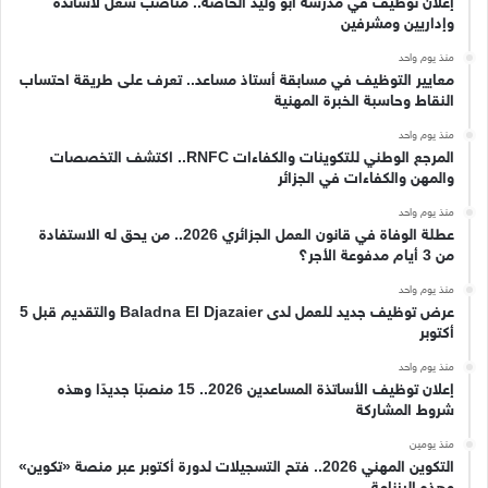
إعلان توظيف في مدرسة أبو وليد الخاصة.. مناصب شغل لأساتذة
وإداريين ومشرفين
منذ يوم واحد
معايير التوظيف في مسابقة أستاذ مساعد.. تعرف على طريقة احتساب
النقاط وحاسبة الخبرة المهنية
منذ يوم واحد
المرجع الوطني للتكوينات والكفاءات RNFC.. اكتشف التخصصات
والمهن والكفاءات في الجزائر
منذ يوم واحد
عطلة الوفاة في قانون العمل الجزائري 2026.. من يحق له الاستفادة
من 3 أيام مدفوعة الأجر؟
منذ يوم واحد
عرض توظيف جديد للعمل لدى Baladna El Djazaier والتقديم قبل 5
أكتوبر
منذ يوم واحد
إعلان توظيف الأساتذة المساعدين 2026.. 15 منصبًا جديدًا وهذه
شروط المشاركة
منذ يومين
التكوين المهني 2026.. فتح التسجيلات لدورة أكتوبر عبر منصة «تكوين»
وهذه الرزنامة