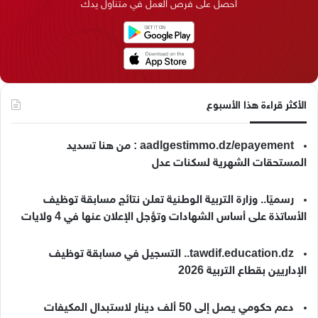
احصل على فرص العمل في متناول يدك
ن
ا
م
k
م
الأكثر قراءة هذا الأسبوع
aadlgestimmo.dz/epayement : من هنا تسديد
المستحقات الشهرية لسكنات عدل
رسميًا.. وزارة التربية الوطنية تعلن نتائج مسابقة توظيف
الأساتذة على أساس الشهادات وتؤجل الإعلان عنها في 4 ولايات
tawdif.education.dz.. التسجيل في مسابقة توظيف
الإداريين بقطاع التربية 2026
دعم حكومي يصل إلى 50 ألف دينار لاستبدال المكيفات