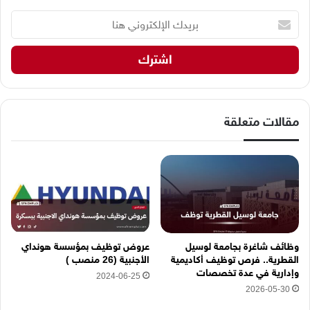
ب
ر
ي
د
ك
ا
ل
إ
مقالات متعلقة
ل
ك
ت
ر
و
ن
ي
ه
وظائف شاغرة بجامعة لوسيل
عروض توظيف بمؤسسة هونداي
ن
القطرية.. فرص توظيف أكاديمية
الأجنبية (26 منصب )
ا
وإدارية في عدة تخصصات
2024-06-25
2026-05-30