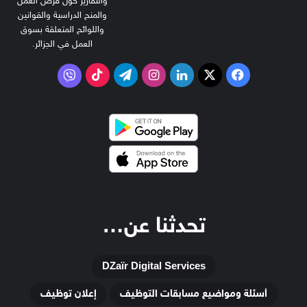
والتقارير حول فرص العمل
والمنح الدراسية والقوانين
واللوائح المتعلقة بسوق
العمل في الجزائر.
‫X
فيسبوك
لينكدإن
انستقرام
تيلقرام
‫TikTok
فايبر
تحدثنا عن…
DZaïr Digital Services
أسئلة ومواضيع مسابقات التوظيف
إعلان توظيف