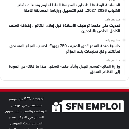
المسابقة الوطنية للالتحاق بالمدرسة العليا لعلوم وتقنيات تأطير
الشباب 2026-2027.. فتح التسجيل ورزنامة المسابقة كاملة
منذ يوم واحد
تحديث على منصة توظيف الأساتذة قبل إعلان النتائج.. إضافة الملف
الكامل الخاص بالناجحين
منذ يوم واحد
حاسبة منحة السفر “حق الصرف 750 يورو”: احسب المبلغ المستحق
لعائلتك وفق تعليمات بنك الجزائر
منذ يوم واحد
وزارة المالية تحسم الجدل بشأن منحة السفر.. هذا ما قالته عن العودة
إلى النظام السابق
SFN emploi هو موقع
متخصص في عروض
التوظيف والمنح واخبار سوق
الشغل في الجزائر. يقدم
الموقع أحدث العروض