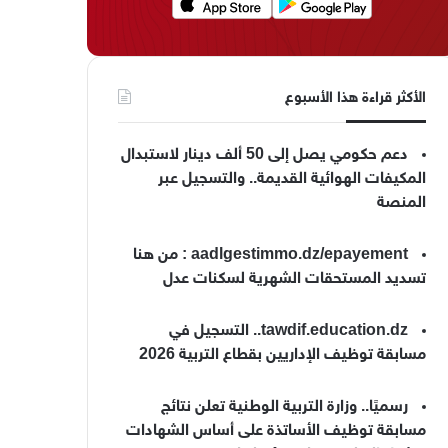
الأكثر قراءة هذا الأسبوع
دعم حكومي يصل إلى 50 ألف دينار لاستبدال
المكيفات الهوائية القديمة.. والتسجيل عبر
المنصة
aadlgestimmo.dz/epayement : من هنا
تسديد المستحقات الشهرية لسكنات عدل
tawdif.education.dz.. التسجيل في
مسابقة توظيف الإداريين بقطاع التربية 2026
رسميًا.. وزارة التربية الوطنية تعلن نتائج
مسابقة توظيف الأساتذة على أساس الشهادات