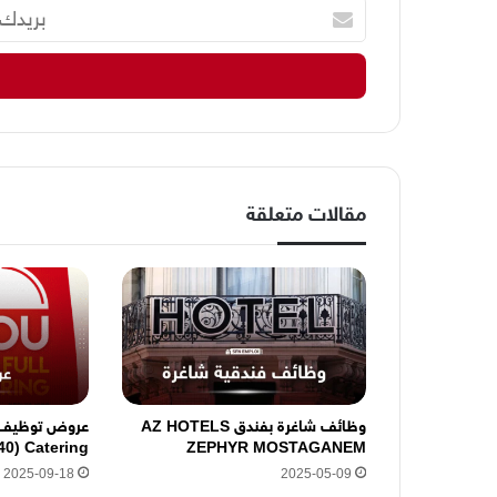
ب
ر
ي
د
ك
ا
ل
إ
ل
مقالات متعلقة
ك
ت
ر
و
ن
ي
ه
ن
ا
وظائف شاغرة بفندق AZ HOTELS
ZEPHYR MOSTAGANEM
Catering (40 منصب)
2025-09-18
2025-05-09