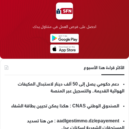
ب
ك
ت
ق
k
ب
و
د
ق
ر
T
ر
ك
إ
ر
ا
o
احصل على فرص العمل في متناول يدك
ن
ا
م
k
م
الأكثر قراءة هذا الأسبوع
دعم حكومي يصل إلى 50 ألف دينار لاستبدال المكيفات
الهوائية القديمة.. والتسجيل عبر المنصة
الصندوق الوطني CNAS : هكذا يمكن تحيين بطاقة الشفاء
aadlgestimmo.dz/epayement : من هنا تسديد
المستحقات الشهرية لسكنات عدل