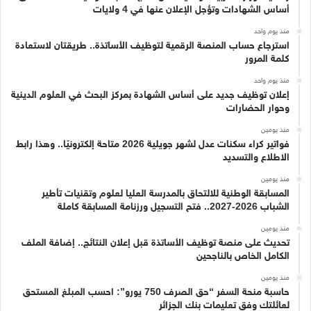
أساس الشهادات وتؤجل الإعلان عنها في 4 ولايات
منذ يوم واحد
استرجاع حساب المنصة الرقمية لتوظيف الأساتذة.. طريقتان لاستعادة
كلمة المرور
منذ يوم واحد
إعلان توظيف جديد على أساس الشهادة بمركز البحث في العلوم الدينية
وحوار الحضارات
منذ يومين
فواتير كراء سكنات عدل لشهر جويلية 2026 متاحة إلكترونيًا.. وهذا رابط
الاطلاع والتسديد
منذ يومين
المسابقة الوطنية للالتحاق بالمدرسة العليا لعلوم وتقنيات تأطير
الشباب 2026-2027.. فتح التسجيل ورزنامة المسابقة كاملة
منذ يومين
تحديث على منصة توظيف الأساتذة قبل إعلان النتائج.. إضافة الملف
الكامل الخاص بالناجحين
منذ يومين
حاسبة منحة السفر “حق الصرف 750 يورو”: احسب المبلغ المستحق
لعائلتك وفق تعليمات بنك الجزائر