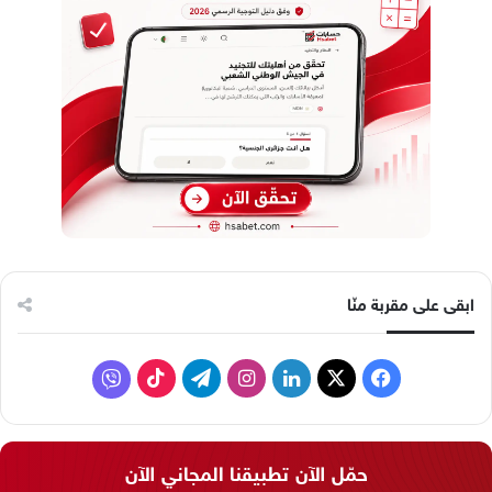
ابقى على مقربة منّا
ف
ل
ا
ت
ف
ي
X
ي
ن
ي
T
ا
س
ن
س
ل
i
ي
حمّل الآن تطبيقنا المجاني الآن