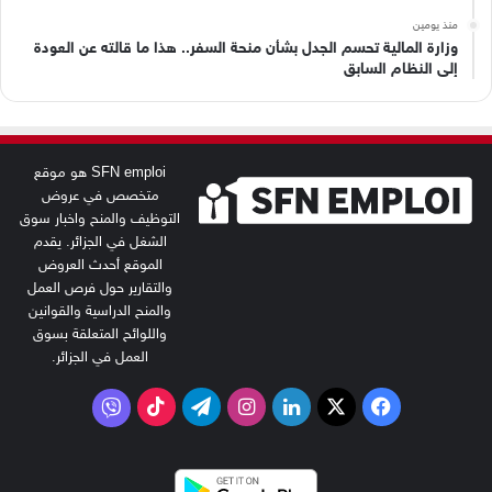
منذ يومين
وزارة المالية تحسم الجدل بشأن منحة السفر.. هذا ما قالته عن العودة
إلى النظام السابق
SFN emploi هو موقع
متخصص في عروض
التوظيف والمنح واخبار سوق
الشغل في الجزائر. يقدم
الموقع أحدث العروض
والتقارير حول فرص العمل
والمنح الدراسية والقوانين
واللوائح المتعلقة بسوق
العمل في الجزائر.
‫X
فيسبوك
لينكدإن
انستقرام
تيلقرام
‫TikTok
فايبر