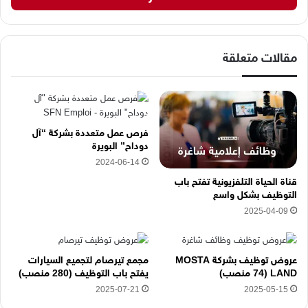
ك
ا
ل
إ
مقالات متعلقة
ل
ك
ت
ر
و
فرص عمل متعددة بشركة “آل
ن
دوداح” البويرة
ي
2024-06-14
ه
قناة الحياة التلفزيونية تفتح باب
ن
التوظيف بشكل واسع
ا
2025-04-09
عروض توظيف بشركة MOSTA
مجمع تيرصام لتجميع السيارات
LAND (74 منصب)
يفتح باب التوظيف (280 منصب)
2025-07-21
2025-05-15