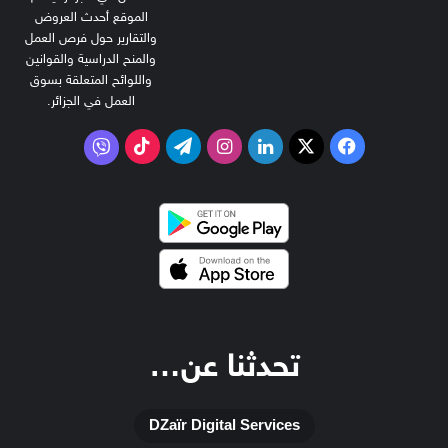
الموقع أحدث العروض
والتقارير حول فرص العمل
والمنح الدراسية والقوانين
واللوائح المتعلقة بسوق
العمل في الجزائر.
‫X
فيسبوك
لينكدإن
انستقرام
تيلقرام
‫TikTok
فايبر
تحدثنا عن…
DZaïr Digital Services