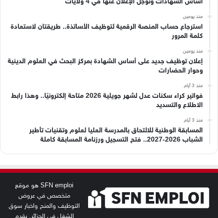
أساس الشهادات وتؤجل الإعلان عنها في 4 ولايات
منذ يومين
استرجاع حساب المنصة الرقمية لتوظيف الأساتذة.. طريقتان لاستعادة
كلمة المرور
منذ يومين
إعلان توظيف جديد على أساس الشهادة بمركز البحث في العلوم الدينية
وحوار الحضارات
منذ 3 أيام
فواتير كراء سكنات عدل لشهر جويلية 2026 متاحة إلكترونيًا.. وهذا رابط
الاطلاع والتسديد
منذ 3 أيام
المسابقة الوطنية للالتحاق بالمدرسة العليا لعلوم وتقنيات تأطير
الشباب 2026-2027.. فتح التسجيل ورزنامة المسابقة كاملة
SFN emploi هو موقع
متخصص في عروض
التوظيف والمنح واخبار سوق
الشغل في الجزائر. يقدم