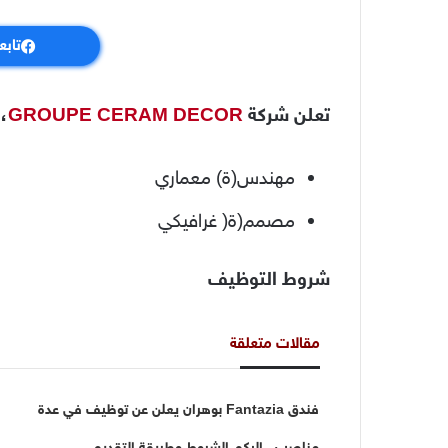
تابع
تعلن شركة
GROUPE CERAM DECOR
،
مهندس(ة) معماري
مصمم(ة( غرافيكي
شروط التوظيف
مقالات متعلقة
فندق Fantazia بوهران يعلن عن توظيف في عدة
مناصب.. إليكم الشروط وطريقة التقديم