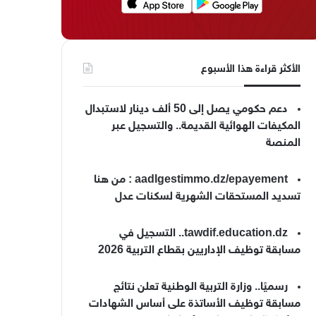
الأكثر قراءة هذا الأسبوع
دعم حكومي يصل إلى 50 ألف دينار لاستبدال
المكيفات الهوائية القديمة.. والتسجيل عبر
المنصة
aadlgestimmo.dz/epayement : من هنا
تسديد المستحقات الشهرية لسكنات عدل
tawdif.education.dz.. التسجيل في
مسابقة توظيف الإداريين بقطاع التربية 2026
رسميًا.. وزارة التربية الوطنية تعلن نتائج
مسابقة توظيف الأساتذة على أساس الشهادات