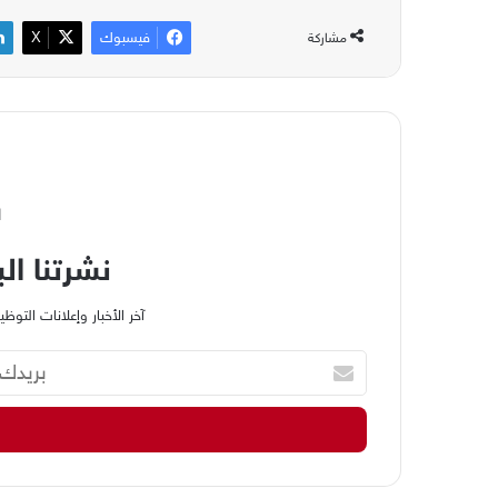
فيسبوك
‫X
مشاركة
ا
نشرتنا الب
آخر الأخبار وإعلانات الت
ب
ر
ي
د
ك
ا