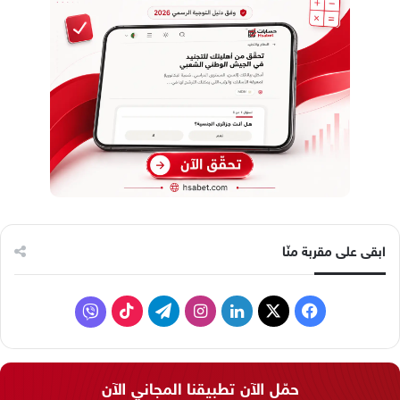
ابقى على مقربة منّا
ف
ل
ا
ت
ف
ي
X
ي
ن
ي
T
ا
س
ن
س
ل
i
ي
حمّل الآن تطبيقنا المجاني الآن