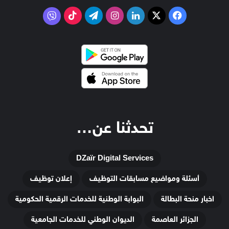
‫X
فيسبوك
لينكدإن
انستقرام
تيلقرام
‫TikTok
فايبر
تحدثنا عن…
DZaïr Digital Services
أسئلة ومواضيع مسابقات التوظيف
إعلان توظيف
اخبار منحة البطالة
البوابة الوطنية للخدمات الرقمية الحكومية
الجزائر العاصمة
الديوان الوطني للخدمات الجامعية