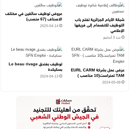
ت
ر
عروض توظيف سائقين في مختلف
و
الاصناف (67 منصب)
شبكة الأيام الجزائرية تفتح باب
ن
التوظيف للانضمام إلى فريقها
2025-04-14
ي
الإعلامي
ه
منذ 3 أسابيع
ن
ا
توظيف بفندق Le beau rivage
بسكيكدة
عرض عمل بشركة EURL CARM
TAM تمنراست(10 مناصب )
2024-04-13
2024-05-09