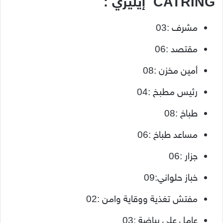
CATRING إيليزي :
مشرف :03
مقتصد :06
أمين مخزن :08
رئيس مطبخ :04
طباخ :08
مساعد طباخ :06
جزار :06
خباز حلواني:09
مفتش تغذية ووقاية وامن :02
عامل على بياضة :03