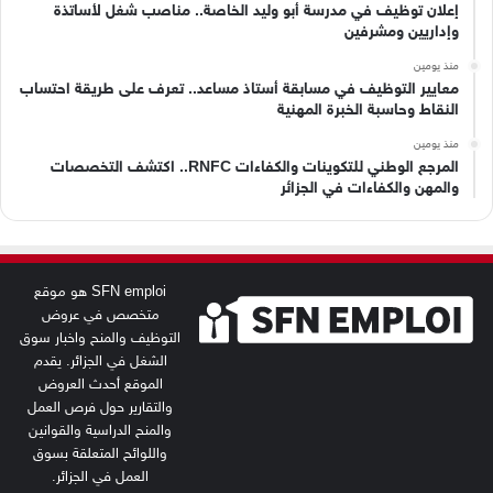
إعلان توظيف في مدرسة أبو وليد الخاصة.. مناصب شغل لأساتذة
وإداريين ومشرفين
منذ يومين
معايير التوظيف في مسابقة أستاذ مساعد.. تعرف على طريقة احتساب
النقاط وحاسبة الخبرة المهنية
منذ يومين
المرجع الوطني للتكوينات والكفاءات RNFC.. اكتشف التخصصات
والمهن والكفاءات في الجزائر
SFN emploi هو موقع
متخصص في عروض
التوظيف والمنح واخبار سوق
الشغل في الجزائر. يقدم
الموقع أحدث العروض
والتقارير حول فرص العمل
والمنح الدراسية والقوانين
واللوائح المتعلقة بسوق
العمل في الجزائر.