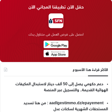
س
ن
س
ل
i
ي
حمّل الآن تطبيقنا المجاني الآن
ب
ك
ت
ق
k
ب
و
د
ق
ر
T
ر
ك
إ
ر
ا
o
احصل على فرص العمل في متناول يدك
ن
ا
م
k
م
الأكثر قراءة هذا الأسبوع
دعم حكومي يصل إلى 50 ألف دينار لاستبدال المكيفات
الهوائية القديمة.. والتسجيل عبر المنصة
aadlgestimmo.dz/epayement : من هنا تسديد
المستحقات الشهرية لسكنات عدل