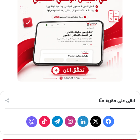
ابقى على مقربة منّا
ف
ل
ا
ت
ف
ي
X
ي
ن
ي
T
ا