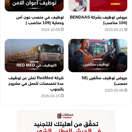
ن
ي
ه
عروض توظيف بشركة BENDAAS
توظيف في منصب عون أمن
ن
(104 مناصب)
وحماية (109 مناصب )
ا
2024-10-09
2025-03-21
عروض توظيف سائقين (58
شركة RedMed تعلن عن توظيف
منصب)
عدة تخصصات للعمل في مشروع
بالجنوب
2025-05-08
2026-03-15