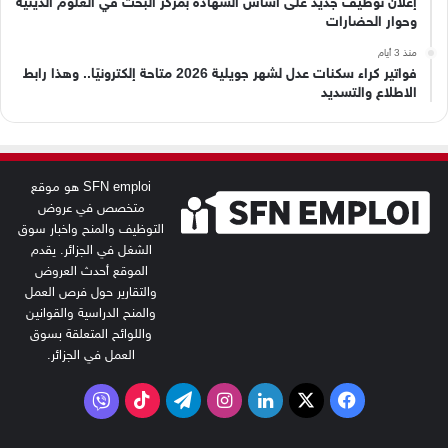
إعلان توظيف جديد على أساس الشهادة بمركز البحث في العلوم الدينية
وحوار الحضارات
منذ 3 أيام
فواتير كراء سكنات عدل لشهر جويلية 2026 متاحة إلكترونيًا.. وهذا رابط
الاطلاع والتسديد
SFN emploi هو موقع
متخصص في عروض
التوظيف والمنح واخبار سوق
الشغل في الجزائر. يقدم
الموقع أحدث العروض
والتقارير حول فرص العمل
والمنح الدراسية والقوانين
واللوائح المتعلقة بسوق
العمل في الجزائر.
‫X
فيسبوك
لينكدإن
انستقرام
تيلقرام
‫TikTok
فايبر