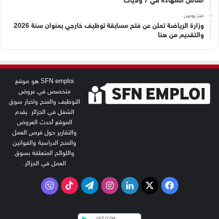
أساس الشهادة في 7 ولايات
منذ يومين
وزارة الرياضة تعلن عن فتح مسابقة توظيف خارجي بعنوان سنة 2026
والتقديم من هنا
SFN emploi هو موقع
متخصص في عروض
التوظيف والمنح واخبار سوق
الشغل في الجزائر. يقدم
الموقع أحدث العروض
والتقارير حول فرص العمل
والمنح الدراسية والقوانين
واللوائح المتعلقة بسوق
العمل في الجزائر.
‫X
فيسبوك
لينكدإن
انستقرام
تيلقرام
‫TikTok
فايبر