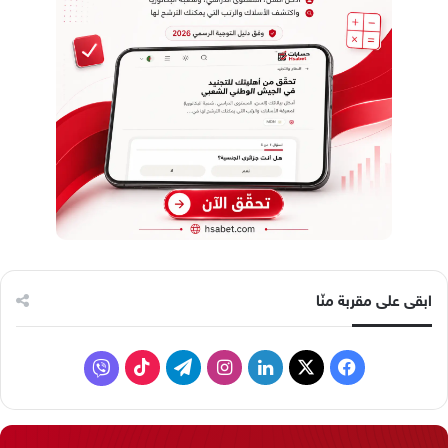
ابقى على مقربة منّا
ف
ل
ا
ت
ف
ي
X
ي
ن
ي
T
ا
س
ن
س
ل
i
ي