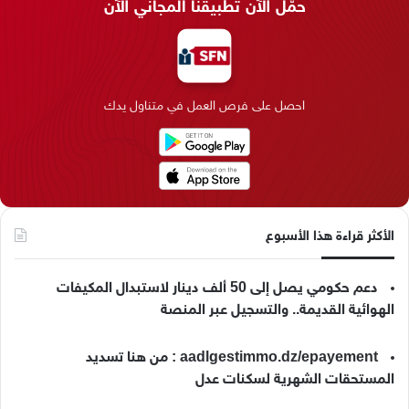
حمّل الآن تطبيقنا المجاني الآن
ب
ك
ت
ق
k
ب
و
د
ق
ر
T
ر
ك
إ
ر
ا
o
احصل على فرص العمل في متناول يدك
ن
ا
م
k
م
الأكثر قراءة هذا الأسبوع
دعم حكومي يصل إلى 50 ألف دينار لاستبدال المكيفات
الهوائية القديمة.. والتسجيل عبر المنصة
aadlgestimmo.dz/epayement : من هنا تسديد
المستحقات الشهرية لسكنات عدل