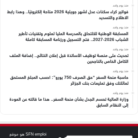
منذ يوم واحد
فواتير كراء سكنات عدل لشهر جويلية 2026 متاحة إلكترونيًا.. وهذا رابط
الاطلاع والتسديد
منذ يوم واحد
المسابقة الوطنية للالتحاق بالمدرسة العليا لعلوم وتقنيات تأطير
الشباب 2026-2027.. فتح التسجيل ورزنامة المسابقة كاملة
منذ يوم واحد
تحديث على منصة توظيف الأساتذة قبل إعلان النتائج.. إضافة الملف
الكامل الخاص بالناجحين
منذ يوم واحد
حاسبة منحة السفر “حق الصرف 750 يورو”: احسب المبلغ المستحق
لعائلتك وفق تعليمات بنك الجزائر
منذ يوم واحد
وزارة المالية تحسم الجدل بشأن منحة السفر.. هذا ما قالته عن العودة
إلى النظام السابق
SFN emploi هو موقع