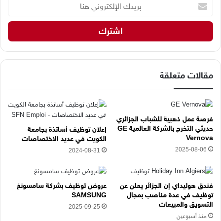
ب
ر
ي
د
ك
ا
ل
إ
مقالات متعلقة
ل
ك
ت
ر
فرصة عمل ذهبية للشباب الجزائري
و
حديثي التخرج بالشركة العالمية GE
إعلان توظيف أساتذة بجامعة
ن
Vernova
الكويت في عديد الاختصاصات
ي
2025-08-06
2024-08-31
ه
ن
ا
فندق هوليداي إن الجزائر يعلن عن
عروض توظيف بشركة سامسونغ
توظيف في عدة مناصب بمجال
SAMSUNG
التسويق والمبيعات
2025-09-25
منذ أسبوعين