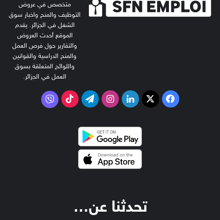
متخصص في عروض
التوظيف والمنح واخبار سوق
الشغل في الجزائر. يقدم
الموقع أحدث العروض
والتقارير حول فرص العمل
والمنح الدراسية والقوانين
واللوائح المتعلقة بسوق
العمل في الجزائر.
‫X
فيسبوك
لينكدإن
انستقرام
تيلقرام
‫TikTok
فايبر
تحدثنا عن…