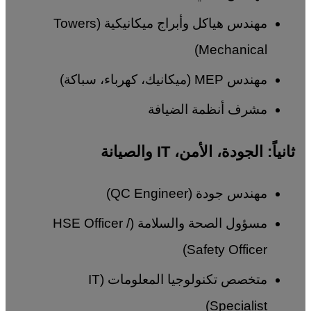
مهندس هياكل وأبراج ميكانيكية (Towers
Mechanical)
مهندس MEP (ميكانيك، كهرباء، سباكة)
مشرف أنظمة الضيافة
ثانياً: الجودة، الأمن، IT والصيانة
مهندس جودة (QC Engineer)
مسؤول الصحة والسلامة (HSE Officer /
Safety Officer)
متخصص تكنولوجيا المعلومات (IT
Specialist)