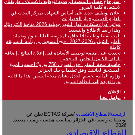
استرجاع حساب المنصة الرقمية لتوظيف الأساتذة.. طريقتان
لاستعادة كلمة المرور
إعلان توظيف جديد على أساس الشهادة بمركز البحث في
العلوم الدينية وحوار الحضارات
فواتير كراء سكنات عدل لشهر جويلية 2026 متاحة إلكترونيًا..
وهذا رابط الاطلاع والتسديد
المسابقة الوطنية للالتحاق بالمدرسة العليا لعلوم وتقنيات
تأطير الشباب 2026-2027.. فتح التسجيل ورزنامة المسابقة
كاملة
تحديث على منصة توظيف الأساتذة قبل إعلان النتائج.. إضافة
الملف الكامل الخاص بالناجحين
حاسبة منحة السفر “حق الصرف 750 يورو”: احسب المبلغ
المستحق لعائلتك وفق تعليمات بنك الجزائر
وزارة المالية تحسم الجدل بشأن منحة السفر.. هذا ما قالته
عن العودة إلى النظام السابق
الإعلان
تواصل معنا
الرئيسية
/
القطاع الاقتصادي
/
شركة ECTAS تعلن عن
توظيفات واسعة في الجزائر بمناصب هندسية وتقنية متعددة
2026
القطاع الاقتصادي